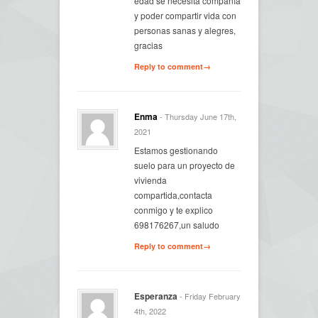
edad se necesita compañía
y poder compartir vida con
personas sanas y alegres,
gracias
Reply to comment→
Enma
- Thursday June 17th,
2021
Estamos gestionando
suelo para un proyecto de
vivienda
compartida,contacta
conmigo y te explico
698176267,un saludo
Reply to comment→
Esperanza
- Friday February
4th, 2022