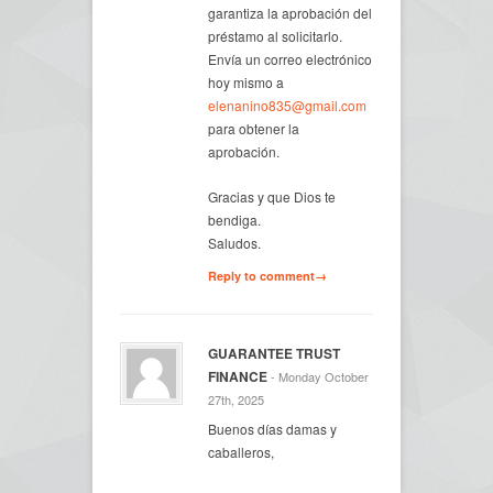
garantiza la aprobación del
préstamo al solicitarlo.
Envía un correo electrónico
hoy mismo a
elenanino835@gmail.com
para obtener la
aprobación.
Gracias y que Dios te
bendiga.
Saludos.
Reply to comment→
GUARANTEE TRUST
FINANCE
- Monday October
27th, 2025
Buenos días damas y
caballeros,