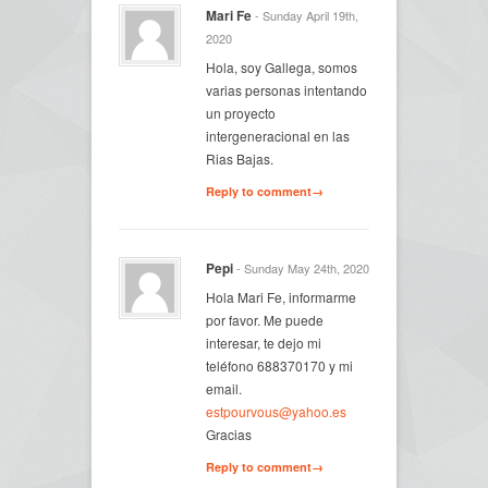
Mari Fe
- Sunday April 19th,
2020
Hola, soy Gallega, somos
varias personas intentando
un proyecto
intergeneracional en las
Rias Bajas.
Reply to comment→
Pepi
- Sunday May 24th, 2020
Hola Mari Fe, informarme
por favor. Me puede
interesar, te dejo mi
teléfono 688370170 y mi
email.
estpourvous@yahoo.es
Gracias
Reply to comment→