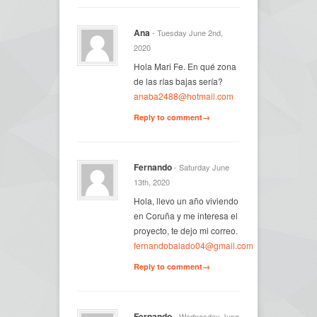
Ana
- Tuesday June 2nd,
2020
Hola Mari Fe. En qué zona
de las rías bajas sería?
anaba2488@hotmail.com
Reply to comment→
Fernando
- Saturday June
13th, 2020
Hola, llevo un año viviendo
en Coruña y me interesa el
proyecto, te dejo mi correo.
fernandobalado04@gmail.com
Reply to comment→
Fernando
- Wednesday June