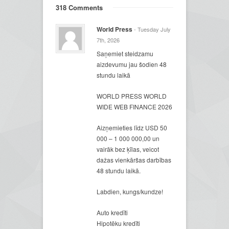
318 Comments
World Press
- Tuesday July
7th, 2026
Saņemiet steidzamu
aizdevumu jau šodien 48
stundu laikā
WORLD PRESS WORLD
WIDE WEB FINANCE 2026
Aizņemieties līdz USD 50
000 – 1 000 000,00 un
vairāk bez ķīlas, veicot
dažas vienkāršas darbības
48 stundu laikā.
Labdien, kungs/kundze!
Auto kredīti
Hipotēku kredīti