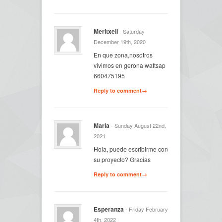
Meritxell
- Saturday
December 19th, 2020
En que zona,nosotros
vivimos en gerona wattsap
660475195
Reply to comment→
Maria
- Sunday August 22nd,
2021
Hola, puede escribirme con
su proyecto? Gracias
Reply to comment→
Esperanza
- Friday February
4th, 2022