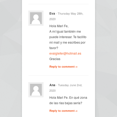
Eva
- Thursday May 28th,
2020
Hola Mari Fe,
A mí igual también me
puede interesar. Te facilito
mi mail y me escribes por
favor?
evaiglefer@hotmail.es
Gracias
Reply to comment→
Ana
- Tuesday June 2nd,
2020
Hola Mari Fe. En qué zona
de las rías bajas sería?
Reply to comment→