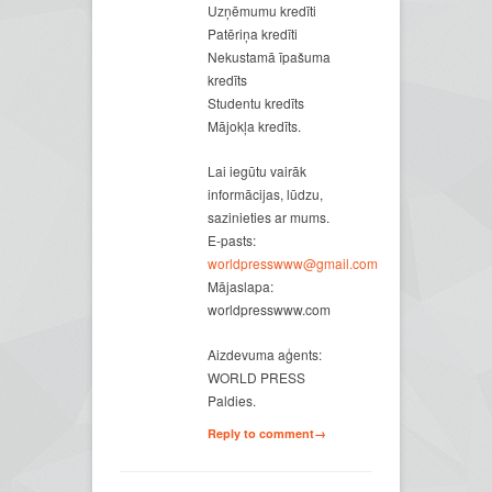
Uzņēmumu kredīti
Patēriņa kredīti
Nekustamā īpašuma
kredīts
Studentu kredīts
Mājokļa kredīts.
Lai iegūtu vairāk
informācijas, lūdzu,
sazinieties ar mums.
E-pasts:
worldpresswww@gmail.com
Mājaslapa:
worldpresswww.com
Aizdevuma aģents:
WORLD PRESS
Paldies.
Reply to comment→