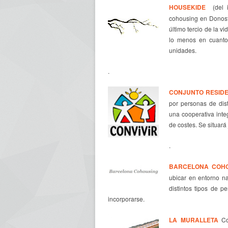
HOUSEKIDE
(del i
cohousing
en Donosti
último tercio de la 
lo menos en cuanto 
unidades.
.
CONJUNTO RESIDE
por personas de dist
una cooperativa integ
de costes. Se situar
.
BARCELONA COH
ubicar en entorno n
distintos tipos de p
incorporarse.
LA MURALLETA
Coo