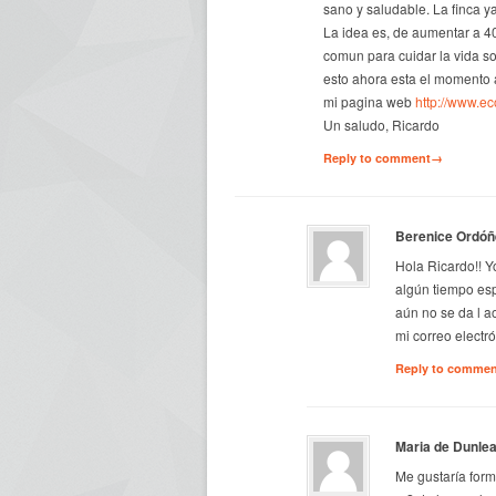
sano y saludable. La finca y
La idea es, de aumentar a 4
comun para cuidar la vida soc
esto ahora esta el momento a
mi pagina web
http://www.e
Un saludo, Ricardo
Reply to comment→
Berenice Ordóñ
Hola Ricardo!! Y
algún tiempo es
aún no se da l a
mi correo electr
Reply to comme
Maria de Dunle
Me gustaría form