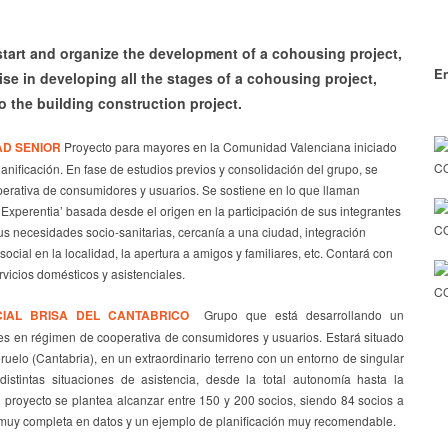
tart
and organize
the development of a
cohousing
project
,
En
ise in developing all the stages of a cohousing project,
o the
building
construction project
.
AD SENIOR
Proyecto para mayores en la Comunidad Valenciana iniciado
CO
nificación. En fase de estudios previos y consolidación del grupo, se
perativa de consumidores y usuarios. Se sostiene en lo que llaman
 Experentia’ basada desde el origen en la participación de sus integrantes
C
us necesidades socio-sanitarias, cercanía a una ciudad, integración
social en la localidad, la apertura a amigos y familiares, etc. Contará con
vicios domésticos y asistenciales.
CO
CIAL BRISA DEL CANTABRICO
Grupo que está desarrollando un
s en régimen de cooperativa de consumidores y usuarios. Estará situado
uelo (Cantabria), en un extraordinario terreno con un entorno de singular
distintas situaciones de asistencia, desde la total autonomía hasta la
l proyecto se plantea alcanzar entre 150 y 200 socios, siendo 84 socios a
muy completa en datos y un ejemplo de planificación muy recomendable.