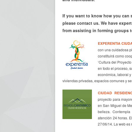
If you
want to know how
you can s
please
contact
us
. We have expert
from assisting
in
forming
groups
t
EXPERENTIA CIUD
con una cuidadosa pla
constituirá como coo
‘Cultura del Proyecto
en todo el proceso, s
económica, laboral y 
viviendas privadas, espacios comunes y ser
CIUDAD RESIDEN
proyecto para mayore
en San Miguel de Mer
belleza. Contempla 
atención 24 horas. E
27/06/14. La web es 