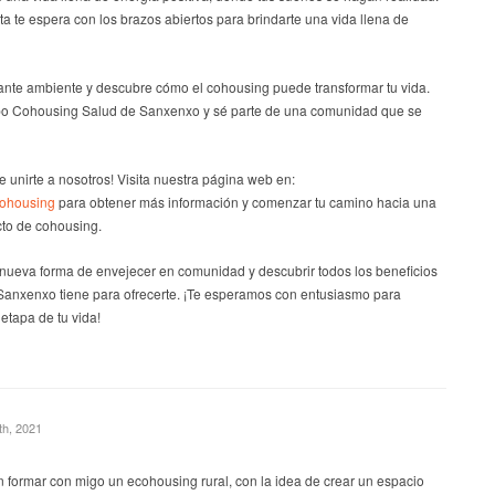
 te espera con los brazos abiertos para brindarte una vida llena de
nte ambiente y descubre cómo el cohousing puede transformar tu vida.
po Cohousing Salud de Sanxenxo y sé parte de una comunidad que se
e unirte a nosotros! Visita nuestra página web en:
cohousing
para obtener más información y comenzar tu camino hacia una
cto de cohousing.
a nueva forma de envejecer en comunidad y descubrir todos los beneficios
anxenxo tiene para ofrecerte. ¡Te esperamos con entusiasmo para
tapa de tu vida!
th, 2021
 formar con migo un ecohousing rural, con la idea de crear un espacio