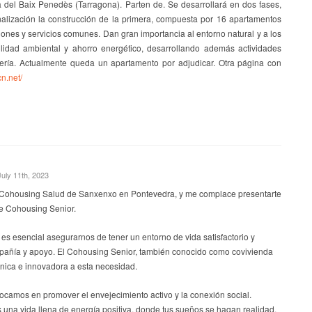
 del Baix Penedès (Tarragona). Parten de. Se desarrollará en dos fases,
alización la construcción de la primera, compuesta por 16 apartamentos
iones y servicios comunes. Dan gran importancia al entorno natural y a los
bilidad ambiental y ahorro energético, desarrollando además actividades
nería. Actualmente queda un apartamento por adjudicar. Otra página con
cn.net/
uly 11th, 2023
 Cohousing Salud de Sanxenxo en Pontevedra, y me complace presentarte
de Cohousing Senior.
s esencial asegurarnos de tener un entorno de vida satisfactorio y
pañía y apoyo. El Cohousing Senior, también conocido como covivienda
única e innovadora a esta necesidad.
ocamos en promover el envejecimiento activo y la conexión social.
na vida llena de energía positiva, donde tus sueños se hagan realidad.