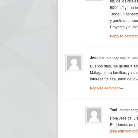
m2 de los cuale
9000m2 y una inf
Tiene un aspecto
y gente que pued
Proyecto y el st
Reply to comme
Jessica
- Monday August 16th
Buenos días, me gustaría sa
Málaga, para familias, ya s
interesante esa unión de jó
Reply to comment→
Toni
- Wednesday 
Hola Jessica. L
Podríamos empez
gsg@disroot.org