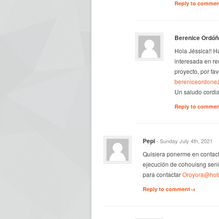
Reply to comme
Berenice Ordóñ
Hola Jéssica!! H
interesada en re
proyecto, por fa
bereniceordone
Un saludo cordial
Reply to comme
Pepi
- Sunday July 4th, 2021
Quisiera ponerme en contac
ejecución de cohouisng seni
para contactar
Oroyora@hotm
Reply to comment→