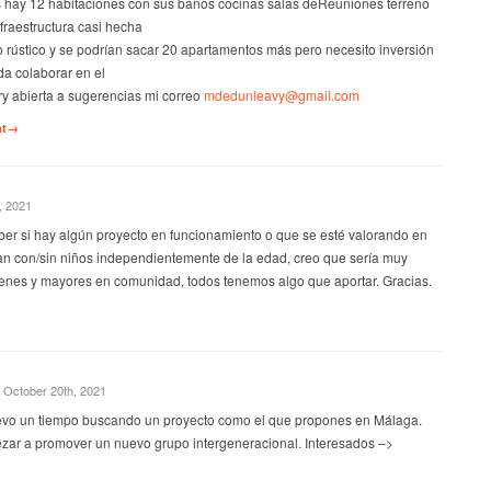
s hay 12 habitaciones con sus baños cocinas salas deReuniones terreno
raestructura casi hecha
 rústico y se podrían sacar 20 apartamentos más pero necesito inversión
a colaborar en el
ory abierta a sugerencias mi correo
mdedunleavy@gmail.com
nt→
, 2021
ber si hay algún proyecto en funcionamiento o que se esté valorando en
ean con/sin niños independientemente de la edad, creo que sería muy
venes y mayores en comunidad, todos tenemos algo que aportar. Gracias.
October 20th, 2021
levo un tiempo buscando un proyecto como el que propones en Málaga.
ar a promover un nuevo grupo intergeneracional. Interesados –>