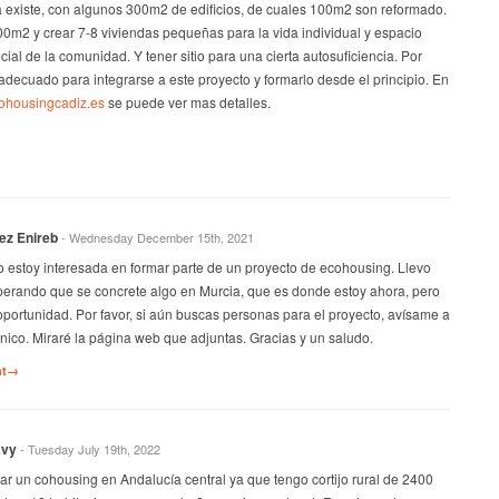
a existe, con algunos 300m2 de edificios, de cuales 100m2 son reformado.
00m2 y crear 7-8 viviendas pequeñas para la vida individual y espacio
ial de la comunidad. Y tener sitio para una cierta autosuficiencia. Por
decuado para integrarse a este proyecto y formarlo desde el principio. En
cohousingcadiz.es
se puede ver mas detalles.
ez Enireb
- Wednesday December 15th, 2021
o estoy interesada en formar parte de un proyecto de ecohousing. Llevo
perando que se concrete algo en Murcia, que es donde estoy ahora, pero
oportunidad. Por favor, si aún buscas personas para el proyecto, avísame a
ónico. Miraré la página web que adjuntas. Gracias y un saludo.
nt→
avy
- Tuesday July 19th, 2022
ar un cohousing en Andalucía central ya que tengo cortijo rural de 2400