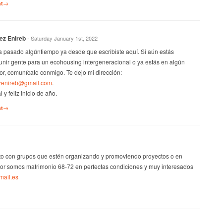
nt→
ez Enireb
- Saturday January 1st, 2022
a pasado algúntiempo ya desde que escribiste aquí. Si aún estás
unir gente para un ecohousing intergeneracional o ya estás en algún
vor, comunícate conmigo. Te dejo mi dirección:
zenireb@gmail.com
.
 y feliz inicio de año.
nt→
to con grupos que estén organizando y promoviendo proyectos o en
or somos matrimonio 68-72 en perfectas condiciones y muy interesados
ail.es