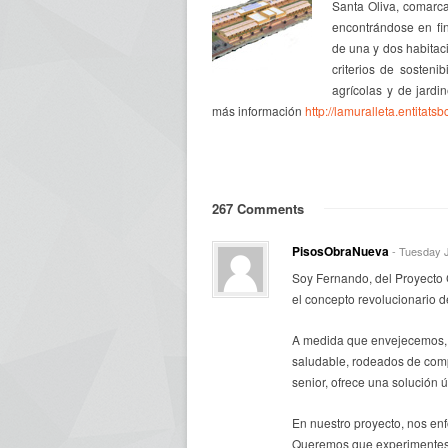
Santa Oliva, comarca
encontrándose en fin
de una y dos habitac
criterios de sosteni
agrícolas y de jardi
más información
http://lamuralleta.entitatsb
267 Comments
PisosObraNueva
- Tuesday J
Soy Fernando, del Proyecto
el concepto revolucionario 
A medida que envejecemos, e
saludable, rodeados de com
senior, ofrece una solución 
En nuestro proyecto, nos enf
Queremos que experimentes u