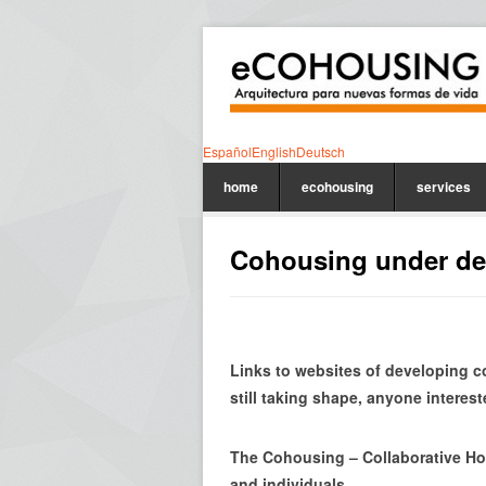
Español
English
Deutsch
home
ecohousing
services
Cohousing under d
Links to websites of developing 
still taking shape, anyone interest
T
he
Cohousing
–
Collaborative
Ho
and individuals.