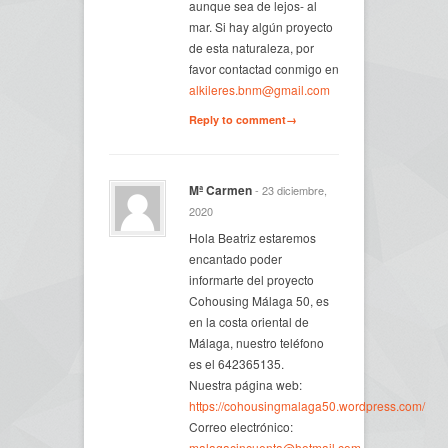
aunque sea de lejos- al
mar. Si hay algún proyecto
de esta naturaleza, por
favor contactad conmigo en
alkileres.bnm@gmail.com
Reply to comment→
Mª Carmen
- 23 diciembre,
2020
Hola Beatriz estaremos
encantado poder
informarte del proyecto
Cohousing Málaga 50, es
en la costa oriental de
Málaga, nuestro teléfono
es el 642365135.
Nuestra página web:
https://cohousingmalaga50.wordpress.com/
Correo electrónico:
malagacincuenta@hotmail.com