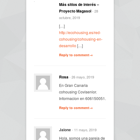
Más sitios de interés –
Proyecto Magasol
- 28
octubre, 2019
[…]
http://ecohousing.es/red-
cohousing/cohousing-en-
desarrollo
[…]
Reply to comment→
Rosa
- 26 mayo, 2019
En Gran Canaria
cohousing Covisenior.
Informacion en 606150051.
Reply to comment→
Jaione
- 11 mayo, 2019
Hola, somos una pareja de