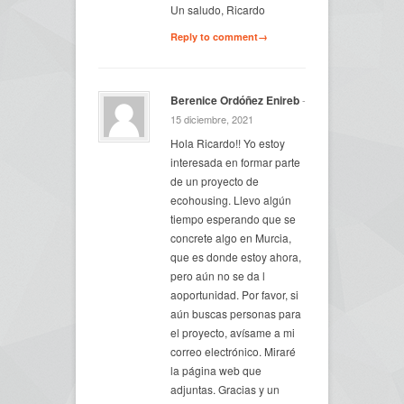
Un saludo, Ricardo
Reply to comment→
Berenice Ordóñez Enireb
-
15 diciembre, 2021
Hola Ricardo!! Yo estoy
interesada en formar parte
de un proyecto de
ecohousing. Llevo algún
tiempo esperando que se
concrete algo en Murcia,
que es donde estoy ahora,
pero aún no se da l
aoportunidad. Por favor, si
aún buscas personas para
el proyecto, avísame a mi
correo electrónico. Miraré
la página web que
adjuntas. Gracias y un