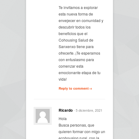
Te invitamos a explorar
esta nueva forma de
envejecer en comunidad y
descubrir todos los
beneficios que el
Cohousing Salud de
Sanxenxo tiene para
ofrecerte. ¡Te esperamos
con entusiasmo para
comenzar esta
emocionante etapa de tu
vida!
Reply to comment→
Ricardo
- 5 diciembre, 2021
Hola
Busca personas, que
quieren formar con migo un
ecohousing rural, con la