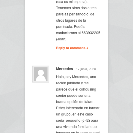
(esa es mi esposa).
Tenemos otras dos o tres
parejas pensándolo, de
otros lugares de la
península. Podéis
contactarnos al 663932205
(Joan)
Reply to comment→
Mercedes
- 17 junio, 2020
Hola, soy Mercedes, una
recién jubilada y me
parece que el cohousing
senior puede ser una
buena opción de futuro.
Estoy interesada en formar
un grupo, en este caso
sería pequeño (6-!2) para
una vivienda familiar que
tenemos en la zona central