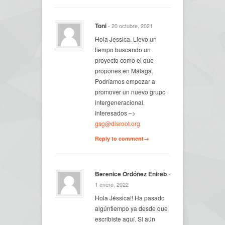
Toni
- 20 octubre, 2021
Hola Jessica. Llevo un
tiempo buscando un
proyecto como el que
propones en Málaga.
Podríamos empezar a
promover un nuevo grupo
intergeneracional.
Interesados –>
gsg@disroot.org
Reply to comment→
Berenice Ordóñez Enireb
-
1 enero, 2022
Hola Jéssica!! Ha pasado
algúntiempo ya desde que
escribiste aquí. Si aún