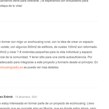
anxenxo tiene para ofrecerte. ¡Te esperamos con entusiasmo para
tapa de tu vida!
 formar con migo un ecohousing rural, con la idea de crear un espacio
a existe, con algunos 300m2 de edificios, de cuales 100m2 son reformado.
00m2 y crear 7-8 viviendas pequeñas para la vida individual y espacio
ial de la comunidad. Y tener sitio para una cierta autosuficiencia. Por
decuado para integrarse a este proyecto y formarlo desde el principio. En
cohousingcadiz.es
se puede ver mas detalles.
ez Enireb
- 15 diciembre, 2021
o estoy interesada en formar parte de un proyecto de ecohousing. Llevo
perando que se concrete algo en Murcia, que es donde estoy ahora, pero