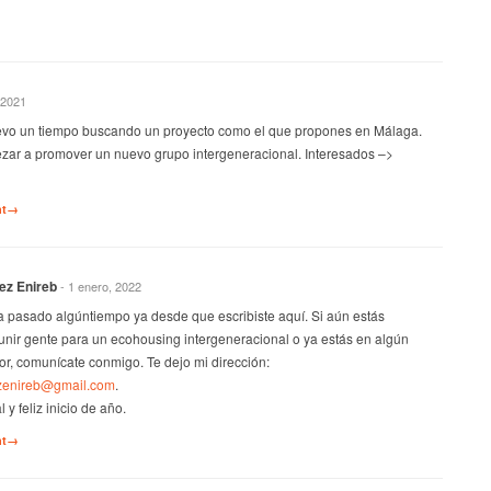
 2021
levo un tiempo buscando un proyecto como el que propones en Málaga.
ar a promover un nuevo grupo intergeneracional. Interesados –>
nt→
ez Enireb
- 1 enero, 2022
a pasado algúntiempo ya desde que escribiste aquí. Si aún estás
unir gente para un ecohousing intergeneracional o ya estás en algún
vor, comunícate conmigo. Te dejo mi dirección:
zenireb@gmail.com
.
 y feliz inicio de año.
nt→