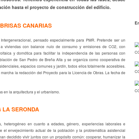
ación hasta el proyecto de construcción del edificio.
En
BRISAS CANARIAS
e Intergeneracional, pensado especialmente para PMR. Pretende ser un
o a viviendas con balance nulo de consumo y emisiones de CO2, con
CO
oltaica y domótica para facilitar la independencia de las personas con
oblación de San Pedro de Breña Alta y se organiza como cooperativa de
denciales, espacios comunes y jardín, todos ellos totalmente accesibles.
C
 marcha la redacción del Proyecto para la Licencia de Obras. La fecha de
CO
en la arquitectura y el urbanismo.
 LA SERONDA
, heterogéneo en cuanto a edades, género, experiencias laborales e
e el envejecimiento actual de la población y la problemática asistencial
han decidido vivir juntos con un propósito común: cooperar, humanizar la