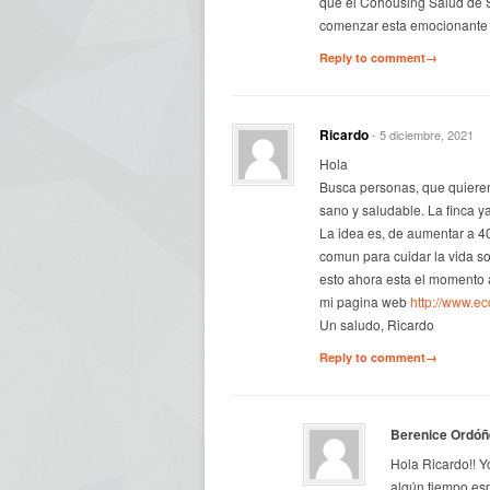
que el Cohousing Salud de S
comenzar esta emocionante e
Reply to comment→
Ricardo
- 5 diciembre, 2021
Hola
Busca personas, que quieren
sano y saludable. La finca y
La idea es, de aumentar a 4
comun para cuidar la vida soc
esto ahora esta el momento a
mi pagina web
http://www.e
Un saludo, Ricardo
Reply to comment→
Berenice Ordóñ
Hola Ricardo!! Y
algún tiempo es