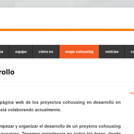
os
equipo
cómo es
mapa cohousing
noticias
c
ollo
re
 página web de los proyectos cohousing en desarrollo en
tá colaborando actualmente.
mpezar y organizar el desarrollo de un proyecto cohousing
nosotros. Tenemos experiencia en todas las fases, desde