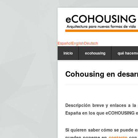
Español
English
Deutsch
inicio
ecohousing
qué hacem
Cohousing en desarr
Descripción breve y enlaces a la
España en los que eCOHOUSING es
Si quieren saber cómo se puede e
pueden ponerse en
contacto
con 