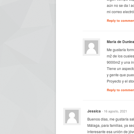
aún no se da l a
mi correo electr
Reply to comme
Maria de Dunle
Me gustaría form
m2 de los cuale
9000m2 y una inf
Tiene un aspecto
y gente que pued
Proyecto y el st
Reply to comme
Jessica
- 16 agosto, 2021
Buenos días, me gustaría sa
Málaga, para familias, ya s
interesante esa unión de jó