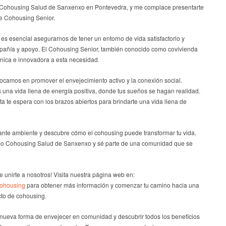
 Cohousing Salud de Sanxenxo en Pontevedra, y me complace presentarte
de Cohousing Senior.
s esencial asegurarnos de tener un entorno de vida satisfactorio y
pañía y apoyo. El Cohousing Senior, también conocido como covivienda
única e innovadora a esta necesidad.
ocamos en promover el envejecimiento activo y la conexión social.
na vida llena de energía positiva, donde tus sueños se hagan realidad.
 te espera con los brazos abiertos para brindarte una vida llena de
nte ambiente y descubre cómo el cohousing puede transformar tu vida.
po Cohousing Salud de Sanxenxo y sé parte de una comunidad que se
e unirte a nosotros! Visita nuestra página web en:
cohousing
para obtener más información y comenzar tu camino hacia una
cto de cohousing.
a nueva forma de envejecer en comunidad y descubrir todos los beneficios