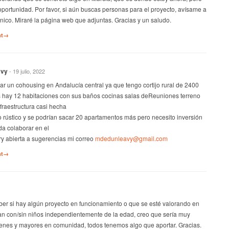
oportunidad. Por favor, si aún buscas personas para el proyecto, avísame a
ónico. Miraré la página web que adjuntas. Gracias y un saludo.
nt→
avy
- 19 julio, 2022
ar un cohousing en Andalucía central ya que tengo cortijo rural de 2400
s hay 12 habitaciones con sus baños cocinas salas deReuniones terreno
raestructura casi hecha
 rústico y se podrían sacar 20 apartamentos más pero necesito inversión
a colaborar en el
ory abierta a sugerencias mi correo
mdedunleavy@gmail.com
nt→
ber si hay algún proyecto en funcionamiento o que se esté valorando en
ean con/sin niños independientemente de la edad, creo que sería muy
venes y mayores en comunidad, todos tenemos algo que aportar. Gracias.