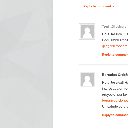
Reply to comment→
Toni
- 20 octubre,
Hola Jessica. L
Podríamos empez
gsg@disroot.org
Reply to comme
Berenice Ordóñ
Hola Jéssica!! H
interesada en re
proyecto, por fa
bereniceordone
Un saludo cordial
Reply to comme