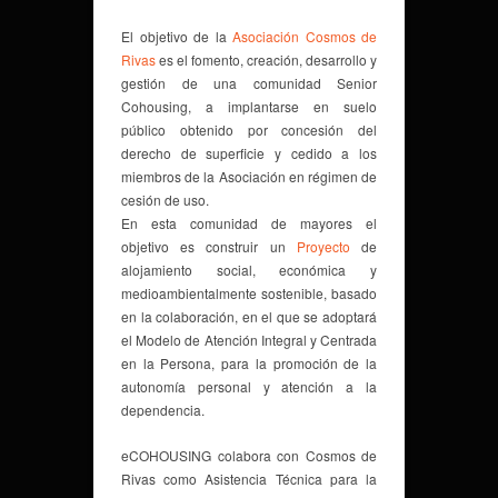
El objetivo de la
Asociación Cosmos de
Rivas
es el fomento, creación, desarrollo y
gestión de una comunidad Senior
Cohousing, a implantarse en suelo
público obtenido por concesión del
derecho de superficie y cedido a los
miembros de la Asociación en régimen de
cesión de uso.
En esta comunidad de mayores el
objetivo es construir un
Proyecto
de
alojamiento social, económica y
medioambientalmente sostenible, basado
en la colaboración, en el que se adoptará
el Modelo de Atención Integral y Centrada
en la Persona, para la promoción de la
autonomía personal y atención a la
dependencia.
eCOHOUSING colabora con Cosmos de
Rivas como Asistencia Técnica para la