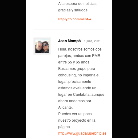
A la espera de noticias,
gracias y saludos
Reply to comment→
Joan Mompó
- 1 julio, 2019
Hola, nosotros somos dos
parejas, ambas con PMR,
entre 55 y 65 años.
Buscamos grupo para
cohousing, no importa el
lugar, precisamente
estamos evaluando un
lugar en Cantabria, aunque
ahora andamos por
Alicante.
Puedes ver un poco
nuestro proyecto en la
página
http://www.guadalupebrito.es