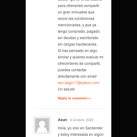
para ofrecerles compartir
un gran inmueble que
reúne las condiciones
mencionadas, y que ya
tengo comprado, pagado,
sin deudas y escriturado
sin cargas hipotecarias.
Si has pensado en algo
similar y quieres evaluar mi
ofrecimiento de compartir,
puedes contactar
directamente con email
san.tiago17@yahoo.com
Un saludo
Reply to comment→
Asun
- 4 octubre, 2020
Hola, yo vivo en Santander
y estoy interesada en algún