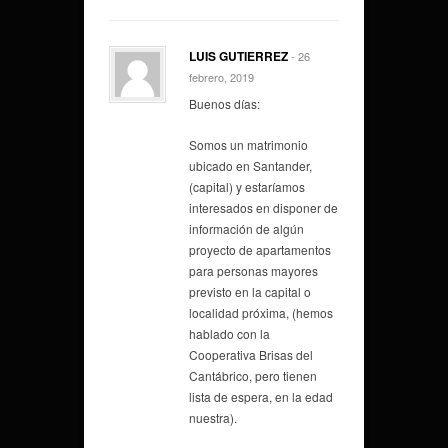
LUIS GUTIERREZ
- 26
febrero, 2019
Buenos días:
Somos un matrimonio
ubicado en Santander,
(capital) y estaríamos
interesados en disponer de
información de algún
proyecto de apartamentos
para personas mayores
previsto en la capital o
localidad próxima, (hemos
hablado con la
Cooperativa Brisas del
Cantábrico, pero tienen
lista de espera, en la edad
nuestra).