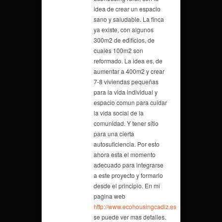
idea de crear un espacio
sano y saludable. La finca
ya existe, con algunos
300m2 de edificios, de
cuales 100m2 son
reformado. La idea es, de
aumentar a 400m2 y crear
7-8 viviendas pequeñas
para la vida individual y
espacio comun para cuidar
la vida social de la
comunidad. Y tener sitio
para una cierta
autosuficiencia. Por esto
ahora esta el momento
adecuado para integrarse
a este proyecto y formarlo
desde el principio. En mi
pagina web
http://www.ecohousingcadiz.es
se puede ver mas detalles.