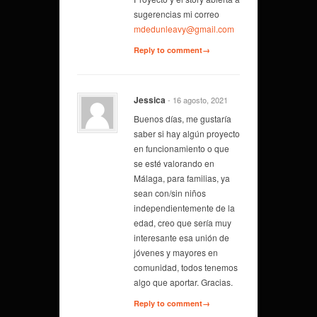
sugerencias mi correo
mdedunleavy@gmail.com
Reply to comment→
Jessica
- 16 agosto, 2021
Buenos días, me gustaría
saber si hay algún proyecto
en funcionamiento o que
se esté valorando en
Málaga, para familias, ya
sean con/sin niños
independientemente de la
edad, creo que sería muy
interesante esa unión de
jóvenes y mayores en
comunidad, todos tenemos
algo que aportar. Gracias.
Reply to comment→