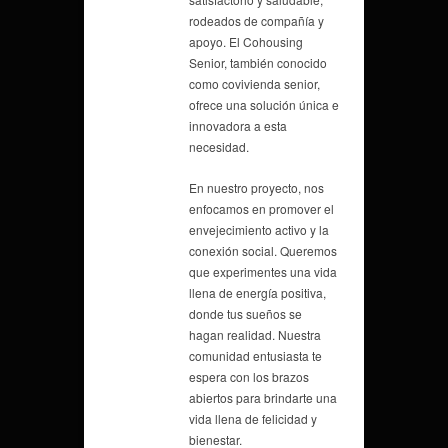
rodeados de compañía y
apoyo. El Cohousing
Senior, también conocido
como covivienda senior,
ofrece una solución única e
innovadora a esta
necesidad.
En nuestro proyecto, nos
enfocamos en promover el
envejecimiento activo y la
conexión social. Queremos
que experimentes una vida
llena de energía positiva,
donde tus sueños se
hagan realidad. Nuestra
comunidad entusiasta te
espera con los brazos
abiertos para brindarte una
vida llena de felicidad y
bienestar.