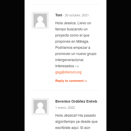
Toni
- 20 octubre, 2021
Hola Jessica. Llevo un
tiempo buscando un
proyecto como el que
propones en Málaga.
Podríamos empezar a
promover un nuevo grupo
intergeneracional.
Interesados –>
gsg@disroot.org
Reply to comment→
Berenice Ordóñez Enireb
-
1 enero, 2022
Hola Jéssica!! Ha pasado
algúntiempo ya desde que
escribiste aquí. Si aún