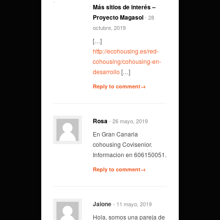
Más sitios de interés –
Proyecto Magasol
- 28
octubre, 2019
[…]
http://ecohousing.es/red-
cohousing/cohousing-en-
desarrollo
[…]
Reply to comment→
Rosa
- 26 mayo, 2019
En Gran Canaria
cohousing Covisenior.
Informacion en 606150051.
Reply to comment→
Jaione
- 11 mayo, 2019
Hola, somos una pareja de