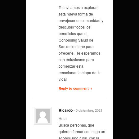
Te invitamos a explorar
esta nueva forma de
envejecer en comunidad y
descubrir todos los
beneficios que el
Cohousing Salud de
Sanxenxo tiene para
ofrecerte. ¡Te esperamos
con entusiasmo para
comenzar esta
emocionante etapa de tu
vida!
Reply to comment→
Ricardo
- 5 diciembre, 2021
Hola
Busca personas, que
quieren formar con migo un
ecohousing rural, con la