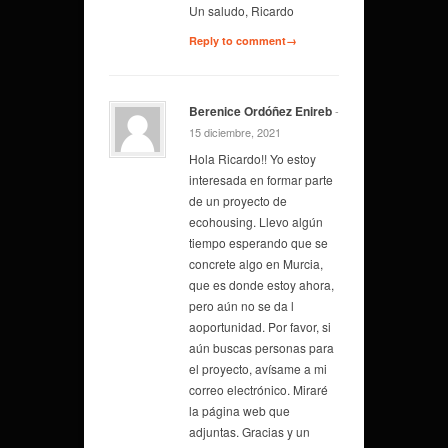
Un saludo, Ricardo
Reply to comment→
Berenice Ordóñez Enireb
-
15 diciembre, 2021
Hola Ricardo!! Yo estoy
interesada en formar parte
de un proyecto de
ecohousing. Llevo algún
tiempo esperando que se
concrete algo en Murcia,
que es donde estoy ahora,
pero aún no se da l
aoportunidad. Por favor, si
aún buscas personas para
el proyecto, avísame a mi
correo electrónico. Miraré
la página web que
adjuntas. Gracias y un