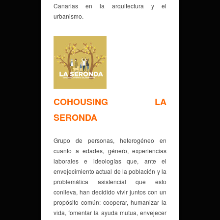
Canarias en la arquitectura y el
urbanismo.
COHOUSING LA
SERONDA
Grupo de personas, heterogéneo en
cuanto a edades, género, experiencias
laborales e ideologías que, ante el
envejecimiento actual de la población y la
problemática asistencial que esto
conlleva, han decidido vivir juntos con un
propósito común: cooperar, humanizar la
vida, fomentar la ayuda mutua, envejecer