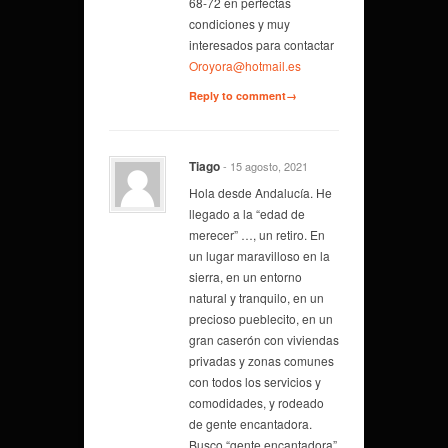
68-72 en perfectas
condiciones y muy
interesados para contactar
Oroyora@hotmail.es
Reply to comment→
Tiago
- 15 agosto, 2021
Hola desde Andalucía. He
llegado a la “edad de
merecer” …, un retiro. En
un lugar maravilloso en la
sierra, en un entorno
natural y tranquilo, en un
precioso pueblecito, en un
gran caserón con viviendas
privadas y zonas comunes
con todos los servicios y
comodidades, y rodeado
de gente encantadora.
Busco “gente encantadora”