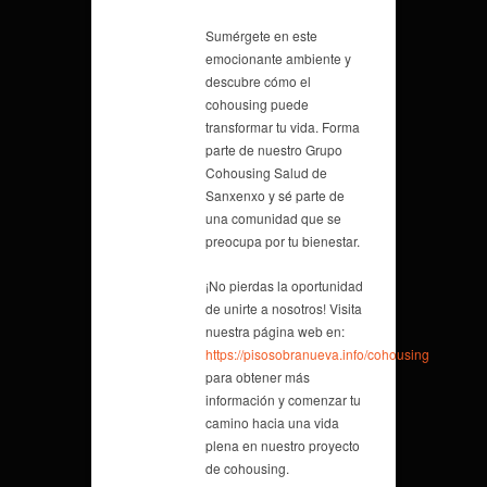
Sumérgete en este
emocionante ambiente y
descubre cómo el
cohousing puede
transformar tu vida. Forma
parte de nuestro Grupo
Cohousing Salud de
Sanxenxo y sé parte de
una comunidad que se
preocupa por tu bienestar.
¡No pierdas la oportunidad
de unirte a nosotros! Visita
nuestra página web en:
https://pisosobranueva.info/cohousing
para obtener más
información y comenzar tu
camino hacia una vida
plena en nuestro proyecto
de cohousing.