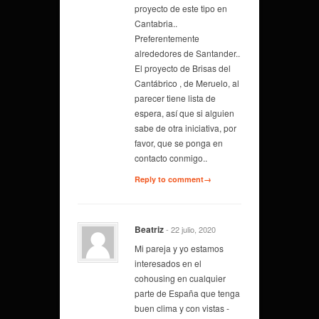
proyecto de este tipo en
Cantabria..
Preferentemente
alrededores de Santander..
El proyecto de Brisas del
Cantábrico , de Meruelo, al
parecer tiene lista de
espera, así que si alguien
sabe de otra iniciativa, por
favor, que se ponga en
contacto conmigo..
Reply to comment→
Beatriz
- 22 julio, 2020
Mi pareja y yo estamos
interesados en el
cohousing en cualquier
parte de España que tenga
buen clima y con vistas -