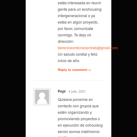
estás interesada en reunir
gente para un ecohousing
intergeneracional o ya
estás en algún proyecto,
por favor, comunícate
conmigo. Te dejo mi
dirección:
bereniceordonezenireb@gmail.com
.
Un saludo cordial y feliz
inicio de año.
Reply to comment→
Pepi
- 4 julio, 2021
Quisiera ponerme en
contacto con grupos que
estén organizando y
promoviendo proyectos o
en ejecución de cohouisng
senior somos matrimonio