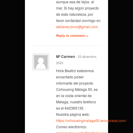
aunque sea de lejos- al
mar. Si hay algún proyecto
de esta naturaleza, por
favor contactad conmigo en
alkileres.bnm@gmail.com
Reply to comment→
Mª Carmen
- 23 diciembre,
2020
Hola Beatriz estaremos
encantado poder
informarte del proyecto
Cohousing Málaga 50, es
en la costa oriental de
Málaga, nuestro teléfono
es el 642365135.
Nuestra página web:
https://cohousingmalaga50.wordpress.com/
Correo electrónico:
malagacincuenta@hotmail.com