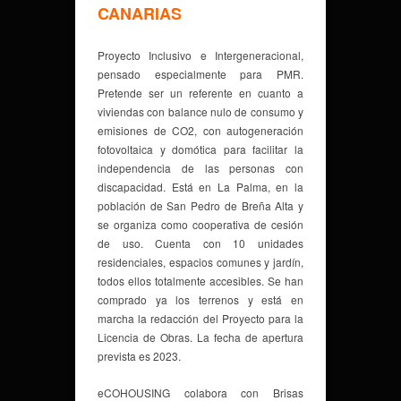
CANARIAS
Proyecto Inclusivo e Intergeneracional,
pensado especialmente para PMR.
Pretende ser un referente en cuanto a
viviendas con balance nulo de consumo y
emisiones de CO2, con autogeneración
fotovoltaica y domótica para facilitar la
independencia de las personas con
discapacidad. Está en La Palma, en la
población de San Pedro de Breña Alta y
se organiza como cooperativa de cesión
de uso. Cuenta con 10 unidades
residenciales, espacios comunes y jardín,
todos ellos totalmente accesibles. Se han
comprado ya los terrenos y está en
marcha la redacción del Proyecto para la
Licencia de Obras. La fecha de apertura
prevista es 2023.
eCOHOUSING colabora con Brisas