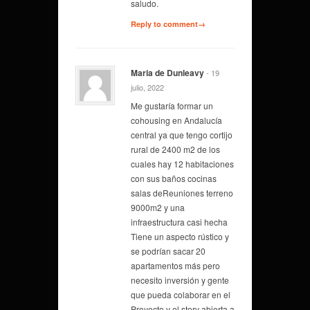
saludo.
Reply to comment→
Maria de Dunleavy
- 19
julio, 2022
Me gustaría formar un
cohousing en Andalucía
central ya que tengo cortijo
rural de 2400 m2 de los
cuales hay 12 habitaciones
con sus baños cocinas
salas deReuniones terreno
9000m2 y una
infraestructura casi hecha
Tiene un aspecto rústico y
se podrían sacar 20
apartamentos más pero
necesito inversión y gente
que pueda colaborar en el
Proyecto y el story abierta a