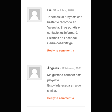
Lu
- 31 octubre, 2020
Tenemos un proyecto con
bastante recorrido en
Valencia. Si os ponéis en
contacto, os informaré.
Estamos en Facebook:
Garba-cohabitatge.
Reply to comment→
Ángeles
- 12 febrero, 2021
Me gustaría conocer este
proyecto.
Estoy interesada en algo
similar.
Reply to comment→