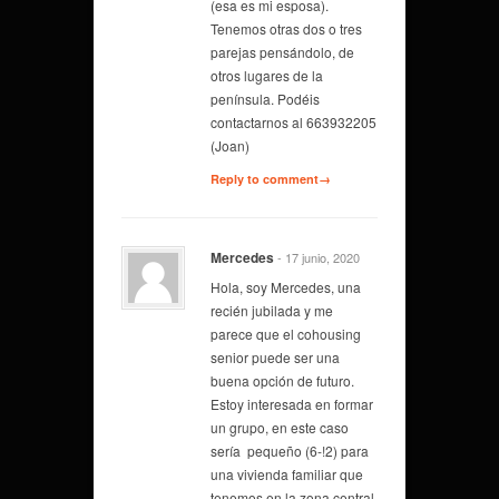
(esa es mi esposa).
Tenemos otras dos o tres
parejas pensándolo, de
otros lugares de la
península. Podéis
contactarnos al 663932205
(Joan)
Reply to comment→
Mercedes
- 17 junio, 2020
Hola, soy Mercedes, una
recién jubilada y me
parece que el cohousing
senior puede ser una
buena opción de futuro.
Estoy interesada en formar
un grupo, en este caso
sería pequeño (6-!2) para
una vivienda familiar que
tenemos en la zona central