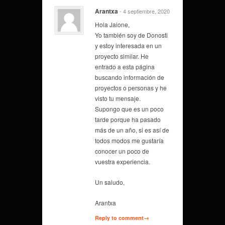
Arantxa
- 4 septiembre, 2020
Hola Jaione,
Yo también soy de Donosti
y estoy interesada en un
proyecto similar. He
entrado a esta página
buscando información de
proyectos o personas y he
visto tu mensaje.
Supongo que es un poco
tarde porque ha pasado
más de un año, si es así de
todos modos me gustaría
conocer un poco de
vuestra experiencia.
Un saludo,
Arantxa
Reply to comment→