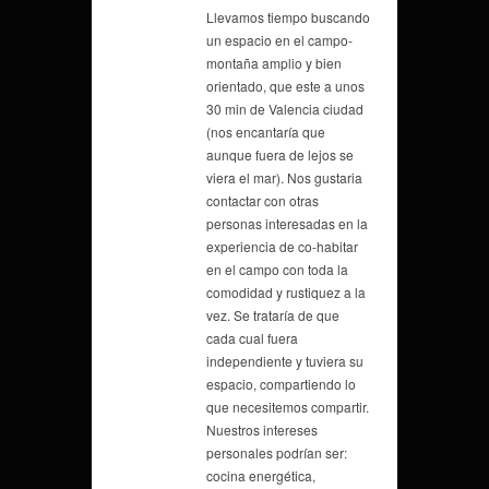
Llevamos tiempo buscando
un espacio en el campo-
montaña amplio y bien
orientado, que este a unos
30 min de Valencia ciudad
(nos encantaría que
aunque fuera de lejos se
viera el mar). Nos gustaria
contactar con otras
personas interesadas en la
experiencia de co-habitar
en el campo con toda la
comodidad y rustiquez a la
vez. Se trataría de que
cada cual fuera
independiente y tuviera su
espacio, compartiendo lo
que necesitemos compartir.
Nuestros intereses
personales podrían ser:
cocina energética,