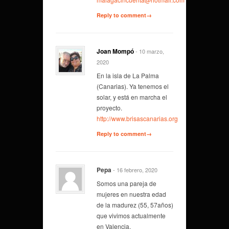
Reply to comment→
Joan Mompó
- 10 marzo,
2020
En la isla de La Palma
(Canarias). Ya tenemos el
solar, y está en marcha el
proyecto.
http://www.brisascanarias.org
Reply to comment→
Pepa
- 16 febrero, 2020
Somos una pareja de
mujeres en nuestra edad
de la madurez (55, 57años)
que vivimos actualmente
en Valencia.