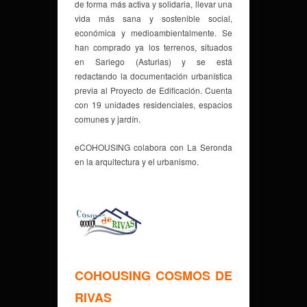
de forma más activa y solidaria, llevar una
vida más sana y sostenible social,
económica y medioambientalmente. Se
han comprado ya los terrenos, situados
en Sariego (Asturias) y se está
redactando la documentación urbanística
previa al Proyecto de Edificación. Cuenta
con 19 unidades residenciales, espacios
comunes y jardín.
eCOHOUSING colabora con La Seronda
en la arquitectura y el urbanismo.
COHOUSING COSMOS DE
RIVAS