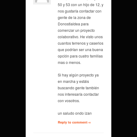
50 y 53 con un hijo de 12, y
nos gustaría contactar con
gente de la zona de
Donostialdea para
comenzar un proyecto
colaborativo. He visto unos
cuantos terrenos y caserios
que podrían ser una buena
opción para cuatro familias
mas o menos.
Si hay algún proyecto ya
en marcha y estáis
buscando gente también
nos interesaría contactar
con vosotros.
un saludo ondo izan
Reply to comment→