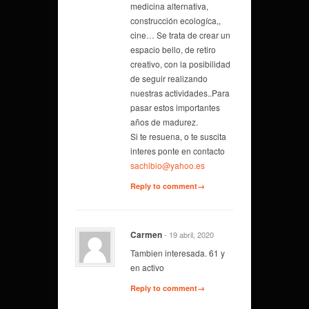
medicina alternativa,
construcción ecologíca,,
cine… Se trata de crear un
espacio bello, de retiro
creativo, con la posibilidad
de seguir realizando
nuestras actividades..Para
pasar estos importantes
años de madurez.
Si te resuena, o te suscita
interes ponte en contacto
sachibio@yahoo.es
Reply to comment→
Carmen
- 19 abril, 2020
Tambien interesada. 61 y
en activo
Reply to comment→