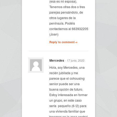
(esa es mi esposa).
Tenemos otras dos o tres
parejas pensándolo, de
otros lugares de la
península. Podéis
contactarnos al 663932205
(Joan)
Reply to comment→
Mercedes
- 17 junio, 2020
Hola, soy Mercedes, una
recién jubilada y me
parece que el cohousing
senior puede ser una
buena opción de futuro.
Estoy interesada en formar
un grupo, en este caso
sería pequeño (6-!2) para
una vivienda familiar que
tenemos en la zona central