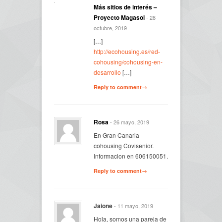
Más sitios de interés –
Proyecto Magasol
- 28
octubre, 2019
[…]
http://ecohousing.es/red-
cohousing/cohousing-en-
desarrollo
[…]
Reply to comment→
Rosa
- 26 mayo, 2019
En Gran Canaria
cohousing Covisenior.
Informacion en 606150051.
Reply to comment→
Jaione
- 11 mayo, 2019
Hola, somos una pareja de