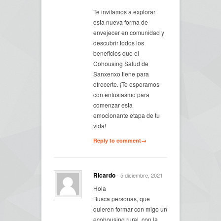
Te invitamos a explorar
esta nueva forma de
envejecer en comunidad y
descubrir todos los
beneficios que el
Cohousing Salud de
Sanxenxo tiene para
ofrecerte. ¡Te esperamos
con entusiasmo para
comenzar esta
emocionante etapa de tu
vida!
Reply to comment→
Ricardo
- 5 diciembre, 2021
Hola
Busca personas, que
quieren formar con migo un
ecohousing rural, con la