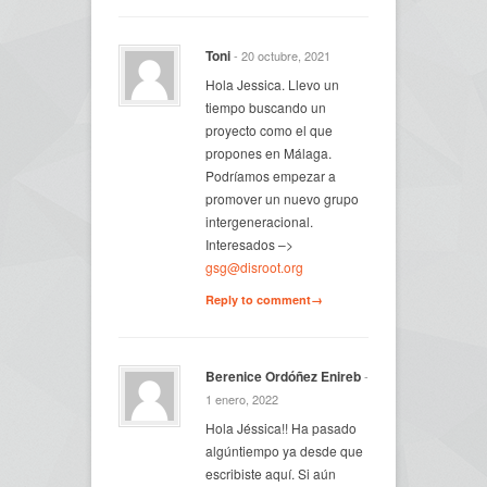
Toni
- 20 octubre, 2021
Hola Jessica. Llevo un
tiempo buscando un
proyecto como el que
propones en Málaga.
Podríamos empezar a
promover un nuevo grupo
intergeneracional.
Interesados –>
gsg@disroot.org
Reply to comment→
Berenice Ordóñez Enireb
-
1 enero, 2022
Hola Jéssica!! Ha pasado
algúntiempo ya desde que
escribiste aquí. Si aún