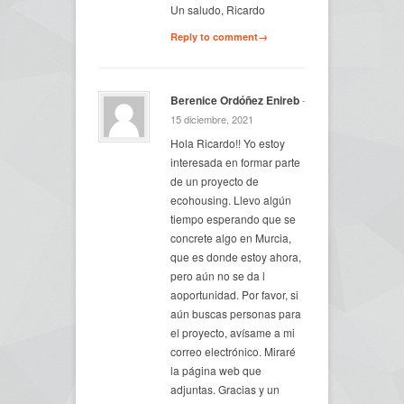
Un saludo, Ricardo
Reply to comment→
Berenice Ordóñez Enireb
-
15 diciembre, 2021
Hola Ricardo!! Yo estoy
interesada en formar parte
de un proyecto de
ecohousing. Llevo algún
tiempo esperando que se
concrete algo en Murcia,
que es donde estoy ahora,
pero aún no se da l
aoportunidad. Por favor, si
aún buscas personas para
el proyecto, avísame a mi
correo electrónico. Miraré
la página web que
adjuntas. Gracias y un