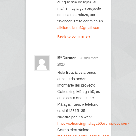
aunque sea de lejos- al
mar. Si hay algún proyecto
de esta naturaleza, por
favor contactad conmigo en
alkileres.bnm@gmail.com
Reply to comment→
Mª Carmen
- 23 diciembre,
2020
Hola Beatriz estaremos
encantado poder
informarte del proyecto
Cohousing Málaga 50, es
en la costa oriental de
Málaga, nuestro teléfono
es el 642365135.
Nuestra página web:
https://cohousingmalaga50.wordpress.com/
Correo electrónico:
malagacincuenta@hotmail.com