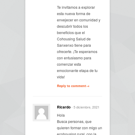
Te invitamos a explorar
esta nueva forma de
envejecer en comunidad y
descubrir todos los
beneficios que el
Cohousing Salud de
Sanxenxo tiene para
ofrecerte. ¡Te esperamos
con entusiasmo para
comenzar esta
emocionante etapa de tu
vida!
Reply to comment→
Ricardo
- 5 diciembre, 2021
Hola
Busca personas, que
quieren formar con migo un
ecohousing rural, con la