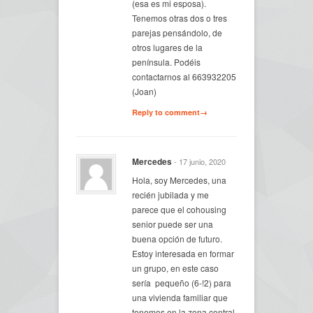
(esa es mi esposa).
Tenemos otras dos o tres
parejas pensándolo, de
otros lugares de la
península. Podéis
contactarnos al 663932205
(Joan)
Reply to comment→
Mercedes
- 17 junio, 2020
Hola, soy Mercedes, una
recién jubilada y me
parece que el cohousing
senior puede ser una
buena opción de futuro.
Estoy interesada en formar
un grupo, en este caso
sería pequeño (6-!2) para
una vivienda familiar que
tenemos en la zona central