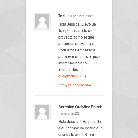
Toni
- 20 octubre, 2021
Hola Jessica. Llevo un
tiempo buscando un
proyecto como el que
propones en Málaga.
Podríamos empezar a
promover un nuevo grupo
intergeneracional.
Interesados –>
gsg@disroot.org
Reply to comment→
Berenice Ordóñez Enireb
-
1 enero, 2022
Hola Jéssica!! Ha pasado
algúntiempo ya desde que
escribiste aquí. Si aún