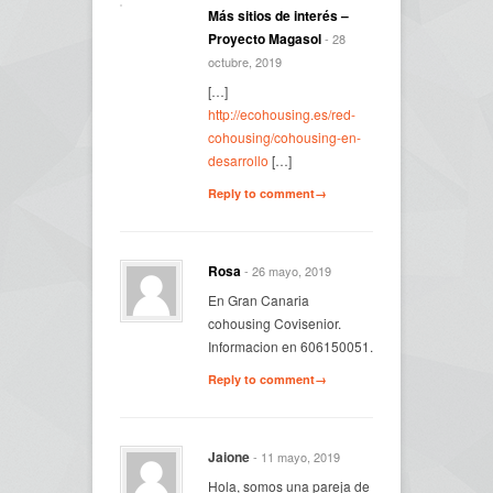
Más sitios de interés –
Proyecto Magasol
- 28
octubre, 2019
[…]
http://ecohousing.es/red-
cohousing/cohousing-en-
desarrollo
[…]
Reply to comment→
Rosa
- 26 mayo, 2019
En Gran Canaria
cohousing Covisenior.
Informacion en 606150051.
Reply to comment→
Jaione
- 11 mayo, 2019
Hola, somos una pareja de