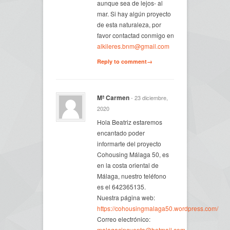
aunque sea de lejos- al
mar. Si hay algún proyecto
de esta naturaleza, por
favor contactad conmigo en
alkileres.bnm@gmail.com
Reply to comment→
Mª Carmen
- 23 diciembre,
2020
Hola Beatriz estaremos
encantado poder
informarte del proyecto
Cohousing Málaga 50, es
en la costa oriental de
Málaga, nuestro teléfono
es el 642365135.
Nuestra página web:
https://cohousingmalaga50.wordpress.com/
Correo electrónico:
malagacincuenta@hotmail.com