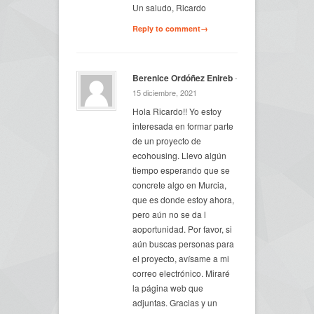
Un saludo, Ricardo
Reply to comment→
Berenice Ordóñez Enireb
-
15 diciembre, 2021
Hola Ricardo!! Yo estoy
interesada en formar parte
de un proyecto de
ecohousing. Llevo algún
tiempo esperando que se
concrete algo en Murcia,
que es donde estoy ahora,
pero aún no se da l
aoportunidad. Por favor, si
aún buscas personas para
el proyecto, avísame a mi
correo electrónico. Miraré
la página web que
adjuntas. Gracias y un