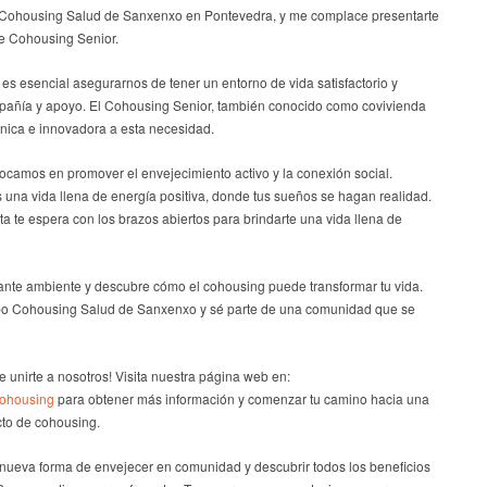
 Cohousing Salud de Sanxenxo en Pontevedra, y me complace presentarte
de Cohousing Senior.
s esencial asegurarnos de tener un entorno de vida satisfactorio y
pañía y apoyo. El Cohousing Senior, también conocido como covivienda
única e innovadora a esta necesidad.
ocamos en promover el envejecimiento activo y la conexión social.
na vida llena de energía positiva, donde tus sueños se hagan realidad.
 te espera con los brazos abiertos para brindarte una vida llena de
nte ambiente y descubre cómo el cohousing puede transformar tu vida.
po Cohousing Salud de Sanxenxo y sé parte de una comunidad que se
e unirte a nosotros! Visita nuestra página web en:
cohousing
para obtener más información y comenzar tu camino hacia una
cto de cohousing.
a nueva forma de envejecer en comunidad y descubrir todos los beneficios