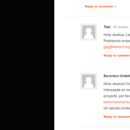
Reply to comment→
Toni
- 20 octubre,
Hola Jessica. L
Podríamos empez
gsg@disroot.org
Reply to comme
Berenice Ordóñ
Hola Jéssica!! H
interesada en re
proyecto, por fa
bereniceordone
Un saludo cordial
Reply to comme