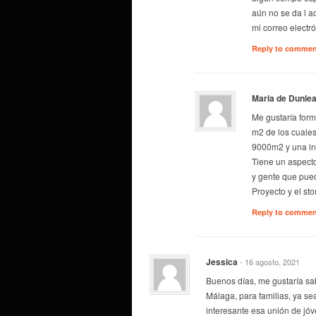
aún no se da l a
mi correo electr
Reply to comme
Maria de Dunle
Me gustaría form
m2 de los cuale
9000m2 y una inf
Tiene un aspecto
y gente que pued
Proyecto y el st
Reply to comme
Jessica
- 16 agosto, 2021
Buenos días, me gustaría sa
Málaga, para familias, ya s
interesante esa unión de jó