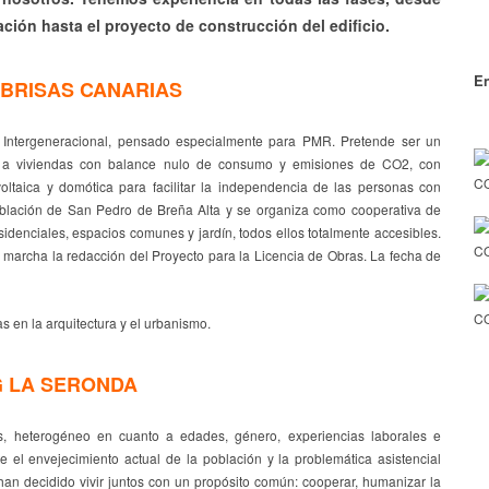
ación hasta el proyecto de construcción del edificio.
En
BRISAS CANARIAS
e Intergeneracional, pensado especialmente para PMR. Pretende ser un
o a viviendas con balance nulo de consumo y emisiones de CO2, con
CO
oltaica y domótica para facilitar la independencia de las personas con
oblación de San Pedro de Breña Alta y se organiza como cooperativa de
denciales, espacios comunes y jardín, todos ellos totalmente accesibles.
C
 marcha la redacción del Proyecto para la Licencia de Obras. La fecha de
CO
en la arquitectura y el urbanismo.
 LA SERONDA
, heterogéneo en cuanto a edades, género, experiencias laborales e
e el envejecimiento actual de la población y la problemática asistencial
han decidido vivir juntos con un propósito común: cooperar, humanizar la