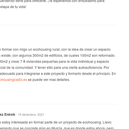
anxenxo tiene para ofrecerte. ¡Te esperamos con entusiasmo para
tapa de tu vida!
 formar con migo un ecohousing rural, con la idea de crear un espacio
a existe, con algunos 300m2 de edificios, de cuales 100m2 son reformado.
00m2 y crear 7-8 viviendas pequeñas para la vida individual y espacio
ial de la comunidad. Y tener sitio para una cierta autosuficiencia. Por
decuado para integrarse a este proyecto y formarlo desde el principio. En
cohousingcadiz.es
se puede ver mas detalles.
ez Enireb
- 15 diciembre, 2021
o estoy interesada en formar parte de un proyecto de ecohousing. Llevo
perando que se concrete algo en Murcia, que es donde estoy ahora, pero