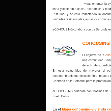
vida, fomentar la a
sana y sostenible social, económica y me
(Asturias) y se está redactando la docum
unidades residenciales, espacios comunes 
eCOHOUSING colabora con La Seronda en la
COHOUSING 
El objetivo de la
Aso
una comunidad Senio
derecho de superfici
En esta comunidad de mayores el obj
medioambientalmente sostenible, basado en
Centrada en la Persona, para la promoción
eCOHOUSING colabora con Cosmos de Riv
Suelo Público.
En el
Mapa cohousing-vivienda co