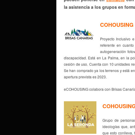
la asistencia a los grupos en form
COHOUSING 
Proyecto Inclusivo 
referente en cuant
autogeneración fotov
discapacidad. Está en La Palma, en la p
cesión de uso. Cuenta con 10 unidades resi
Se han comprado ya los terrenos y está en
apertura prevista es 2023.
eCOHOUSING colabora con Brisas Canarias 
COHOUSING
Grupo de personas
ideologías que, ant
que esto conlleva, 