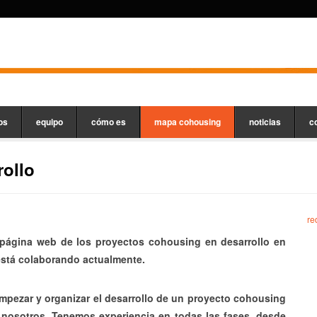
os
equipo
cómo es
mapa cohousing
noticias
c
ollo
re
 página web de los proyectos cohousing en desarrollo en
tá colaborando actualmente.
mpezar y organizar el desarrollo de un proyecto cohousing
nosotros. Tenemos experiencia en todas las fases, desde