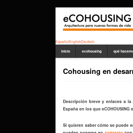
Español
English
Deutsch
inicio
ecohousing
qué hacem
Cohousing en desarr
Descripción breve y enlaces a la
España en los que eCOHOUSING es
Si quieren saber cómo se puede e
pueden ponerse en
contacto
con 