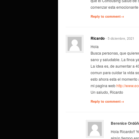
que el Cohousing Salud de S
comenzar esta emocionante e
Reply to comment→
Ricardo
- 5 diciembre, 2021
Hola
Busca personas, que quieren
sano y saludable. La finca y
La idea es, de aumentar a 4
comun para cuidar la vida soc
esto ahora esta el momento a
mi pagina web
http://www.e
Un saludo, Ricardo
Reply to comment→
Berenice Ordóñ
Hola Ricardo!! Y
algún tiempo es