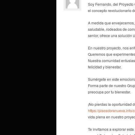
Soy Fernando, del Proyecto
el concepto revolucionario 
A medida que envejecemos, e
saludable, rodeados de com
senior, ofrece una solución 
En nuestro proyecto, nos enf
Queremos que experimentes u
Nuestra comunidad entusiasta
felicidad y bienestar.
Sumérgete en este emociona
Forma parte de nuestro Gru
preocupa por tu bienestar.
¡No pierdas la oportunidad d
https://pisosobranueva.info/
vida plena en nuestro proye
Te invitamos a explorar est