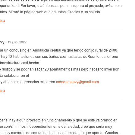
oportunidad. Por favor, si aún buscas personas para el proyecto, avísame a
ónico. Miraré la página web que adjuntas. Gracias y un saludo.
nt→
avy
- 19 julio, 2022
ar un cohousing en Andalucía central ya que tengo cortijo rural de 2400
s hay 12 habitaciones con sus baños cocinas salas deReuniones terreno
raestructura casi hecha
 rústico y se podrían sacar 20 apartamentos más pero necesito inversión
a colaborar en el
ory abierta a sugerencias mi correo
mdedunleavy@gmail.com
nt→
ber si hay algún proyecto en funcionamiento o que se esté valorando en
ean con/sin niños independientemente de la edad, creo que sería muy
venes y mayores en comunidad, todos tenemos algo que aportar. Gracias.