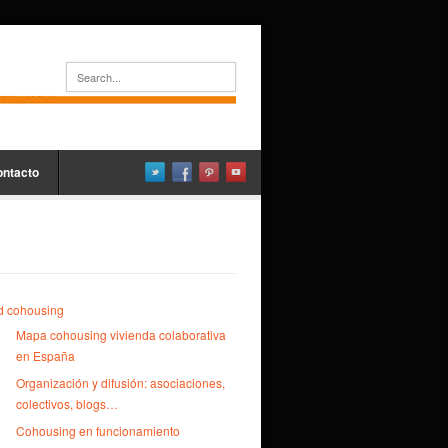
ontacto
d cohousing
Mapa cohousing vivienda colaborativa
en España
Organización y difusión: asociaciones,
colectivos, blogs…
Cohousing en funcionamiento