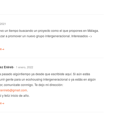
 2021
levo un tiempo buscando un proyecto como el que propones en Málaga.
ar a promover un nuevo grupo intergeneracional. Interesados –>
nt→
ez Enireb
- 1 enero, 2022
a pasado algúntiempo ya desde que escribiste aquí. Si aún estás
unir gente para un ecohousing intergeneracional o ya estás en algún
vor, comunícate conmigo. Te dejo mi dirección:
zenireb@gmail.com
.
 y feliz inicio de año.
nt→