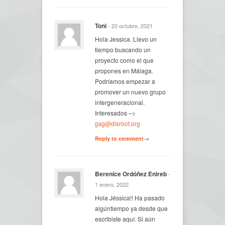
Toni
- 20 octubre, 2021
Hola Jessica. Llevo un
tiempo buscando un
proyecto como el que
propones en Málaga.
Podríamos empezar a
promover un nuevo grupo
intergeneracional.
Interesados –>
gsg@disroot.org
Reply to comment→
Berenice Ordóñez Enireb
-
1 enero, 2022
Hola Jéssica!! Ha pasado
algúntiempo ya desde que
escribiste aquí. Si aún