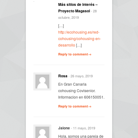
Más sitios de interés –
Proyecto Magasol
- 28
octubre, 2019
[…]
http://ecohousing.es/red-
cohousing/cohousing-en-
desarrollo
[…]
Reply to comment→
Rosa
- 26 mayo, 2019
En Gran Canaria
cohousing Covisenior.
Informacion en 606150051.
Reply to comment→
Jaione
- 11 mayo, 2019
Hola, somos una pareja de