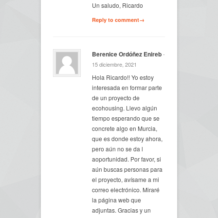
Un saludo, Ricardo
Reply to comment→
Berenice Ordóñez Enireb
-
15 diciembre, 2021
Hola Ricardo!! Yo estoy
interesada en formar parte
de un proyecto de
ecohousing. Llevo algún
tiempo esperando que se
concrete algo en Murcia,
que es donde estoy ahora,
pero aún no se da l
aoportunidad. Por favor, si
aún buscas personas para
el proyecto, avísame a mi
correo electrónico. Miraré
la página web que
adjuntas. Gracias y un