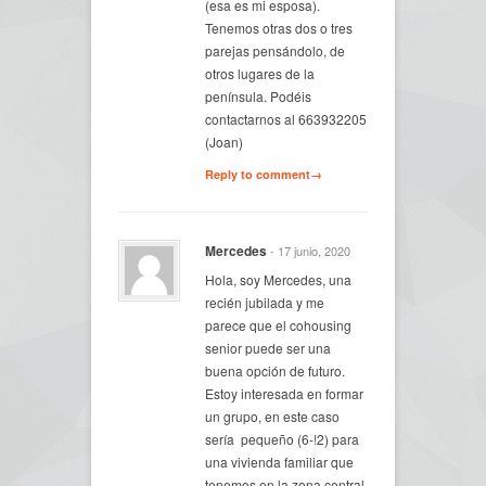
(esa es mi esposa).
Tenemos otras dos o tres
parejas pensándolo, de
otros lugares de la
península. Podéis
contactarnos al 663932205
(Joan)
Reply to comment→
Mercedes
- 17 junio, 2020
Hola, soy Mercedes, una
recién jubilada y me
parece que el cohousing
senior puede ser una
buena opción de futuro.
Estoy interesada en formar
un grupo, en este caso
sería pequeño (6-!2) para
una vivienda familiar que
tenemos en la zona central