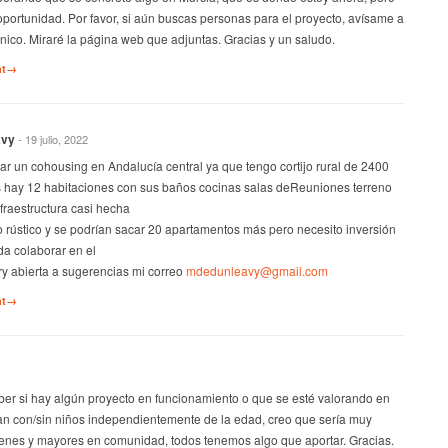
oportunidad. Por favor, si aún buscas personas para el proyecto, avísame a
ónico. Miraré la página web que adjuntas. Gracias y un saludo.
nt→
avy
- 19 julio, 2022
ar un cohousing en Andalucía central ya que tengo cortijo rural de 2400
s hay 12 habitaciones con sus baños cocinas salas deReuniones terreno
raestructura casi hecha
 rústico y se podrían sacar 20 apartamentos más pero necesito inversión
a colaborar en el
ory abierta a sugerencias mi correo
mdedunleavy@gmail.com
nt→
ber si hay algún proyecto en funcionamiento o que se esté valorando en
ean con/sin niños independientemente de la edad, creo que sería muy
venes y mayores en comunidad, todos tenemos algo que aportar. Gracias.