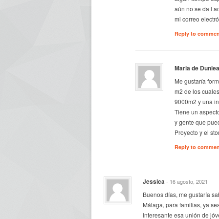
aún no se da l a
mi correo electr
Reply to comme
Maria de Dunle
Me gustaría form
m2 de los cuale
9000m2 y una inf
Tiene un aspecto
y gente que pued
Proyecto y el st
Reply to comme
Jessica
- 16 agosto, 2021
Buenos días, me gustaría sa
Málaga, para familias, ya s
interesante esa unión de jó