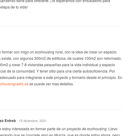
anxenxo tiene para ofrecerte. ¡Te esperamos con entusiasmo para
tapa de tu vida!
 formar con migo un ecohousing rural, con la idea de crear un espacio
a existe, con algunos 300m2 de edificios, de cuales 100m2 son reformado.
00m2 y crear 7-8 viviendas pequeñas para la vida individual y espacio
ial de la comunidad. Y tener sitio para una cierta autosuficiencia. Por
decuado para integrarse a este proyecto y formarlo desde el principio. En
cohousingcadiz.es
se puede ver mas detalles.
ez Enireb
- 15 diciembre, 2021
o estoy interesada en formar parte de un proyecto de ecohousing. Llevo
perando que se concrete algo en Murcia, que es donde estoy ahora, pero