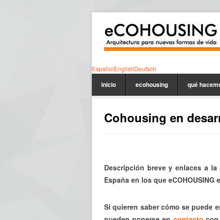
Español
English
Deutsch
inicio
ecohousing
qué hacem
Cohousing en desarr
Descripción breve y enlaces a la
España en los que eCOHOUSING es
Si quieren saber cómo se puede e
pueden ponerse en
contacto
con 