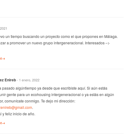
 2021
levo un tiempo buscando un proyecto como el que propones en Málaga.
ar a promover un nuevo grupo intergeneracional. Interesados –>
nt→
ez Enireb
- 1 enero, 2022
a pasado algúntiempo ya desde que escribiste aquí. Si aún estás
unir gente para un ecohousing intergeneracional o ya estás en algún
vor, comunícate conmigo. Te dejo mi dirección:
zenireb@gmail.com
.
 y feliz inicio de año.
nt→