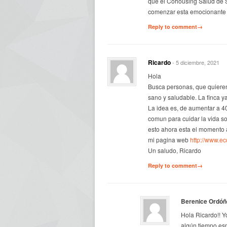
que el Cohousing Salud de S
comenzar esta emocionante e
Reply to comment→
Ricardo
- 5 diciembre, 2021
Hola
Busca personas, que quieren
sano y saludable. La finca y
La idea es, de aumentar a 4
comun para cuidar la vida soc
esto ahora esta el momento a
mi pagina web
http://www.e
Un saludo, Ricardo
Reply to comment→
Berenice Ordóñ
Hola Ricardo!! Y
algún tiempo es