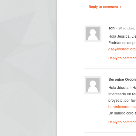
Reply to comment→
Toni
- 20 octubre,
Hola Jessica. L
Podríamos empez
gsg@disroot.org
Reply to comme
Berenice Ordóñ
Hola Jéssica!! H
interesada en re
proyecto, por fa
bereniceordone
Un saludo cordial
Reply to comme