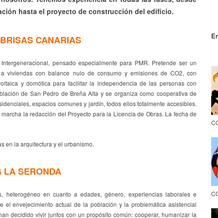
ación hasta el proyecto de construcción del edificio.
En
BRISAS CANARIAS
e Intergeneracional, pensado especialmente para PMR. Pretende ser un
o a viviendas con balance nulo de consumo y emisiones de CO2, con
oltaica y domótica para facilitar la independencia de las personas con
oblación de San Pedro de Breña Alta y se organiza como cooperativa de
denciales, espacios comunes y jardín, todos ellos totalmente accesibles.
 marcha la redacción del Proyecto para la Licencia de Obras. La fecha de
CO
en la arquitectura y el urbanismo.
 LA SERONDA
C
, heterogéneo en cuanto a edades, género, experiencias laborales e
e el envejecimiento actual de la población y la problemática asistencial
han decidido vivir juntos con un propósito común: cooperar, humanizar la