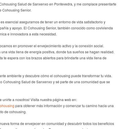
 Cohousing Salud de Sanxenxo en Pontevedra, y me complace presentarte
de Cohousing Senior.
s esencial asegurarnos de tener un entorno de vida satisfactorio y
pañía y apoyo. El Cohousing Senior, también conocido como covivienda
única e innovadora a esta necesidad.
ocamos en promover el envejecimiento activo y la conexión social.
na vida llena de energía positiva, donde tus sueños se hagan realidad.
 te espera con los brazos abiertos para brindarte una vida llena de
nte ambiente y descubre cómo el cohousing puede transformar tu vida.
po Cohousing Salud de Sanxenxo y sé parte de una comunidad que se
e unirte a nosotros! Visita nuestra página web en:
cohousing
para obtener más información y comenzar tu camino hacia una
cto de cohousing.
a nueva forma de envejecer en comunidad y descubrir todos los beneficios