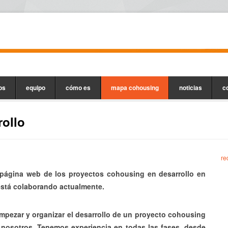
os
equipo
cómo es
mapa cohousing
noticias
c
ollo
re
 página web de los proyectos cohousing en desarrollo en
tá colaborando actualmente.
mpezar y organizar el desarrollo de un proyecto cohousing
nosotros. Tenemos experiencia en todas las fases, desde