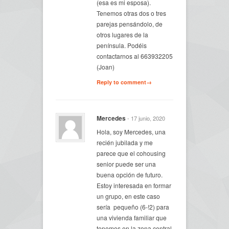
(esa es mi esposa).
Tenemos otras dos o tres
parejas pensándolo, de
otros lugares de la
península. Podéis
contactarnos al 663932205
(Joan)
Reply to comment→
Mercedes
- 17 junio, 2020
Hola, soy Mercedes, una
recién jubilada y me
parece que el cohousing
senior puede ser una
buena opción de futuro.
Estoy interesada en formar
un grupo, en este caso
sería pequeño (6-!2) para
una vivienda familiar que
tenemos en la zona central