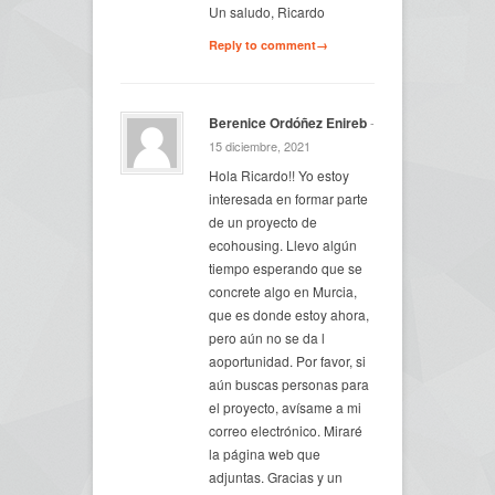
Un saludo, Ricardo
Reply to comment→
Berenice Ordóñez Enireb
-
15 diciembre, 2021
Hola Ricardo!! Yo estoy
interesada en formar parte
de un proyecto de
ecohousing. Llevo algún
tiempo esperando que se
concrete algo en Murcia,
que es donde estoy ahora,
pero aún no se da l
aoportunidad. Por favor, si
aún buscas personas para
el proyecto, avísame a mi
correo electrónico. Miraré
la página web que
adjuntas. Gracias y un