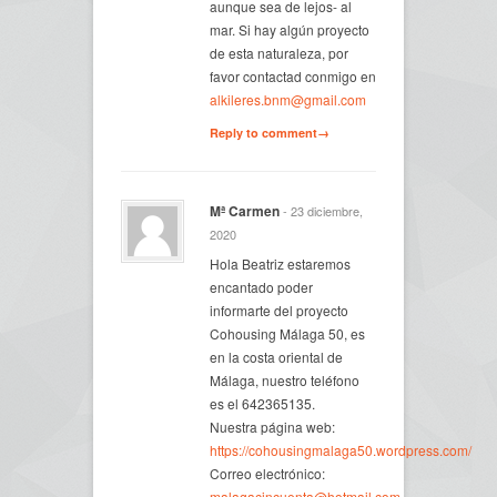
aunque sea de lejos- al
mar. Si hay algún proyecto
de esta naturaleza, por
favor contactad conmigo en
alkileres.bnm@gmail.com
Reply to comment→
Mª Carmen
- 23 diciembre,
2020
Hola Beatriz estaremos
encantado poder
informarte del proyecto
Cohousing Málaga 50, es
en la costa oriental de
Málaga, nuestro teléfono
es el 642365135.
Nuestra página web:
https://cohousingmalaga50.wordpress.com/
Correo electrónico:
malagacincuenta@hotmail.com