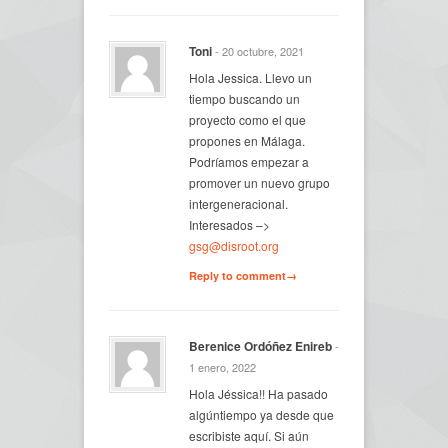
Toni
- 20 octubre, 2021
Hola Jessica. Llevo un
tiempo buscando un
proyecto como el que
propones en Málaga.
Podríamos empezar a
promover un nuevo grupo
intergeneracional.
Interesados –>
gsg@disroot.org
Reply to comment→
Berenice Ordóñez Enireb
-
1 enero, 2022
Hola Jéssica!! Ha pasado
algúntiempo ya desde que
escribiste aquí. Si aún