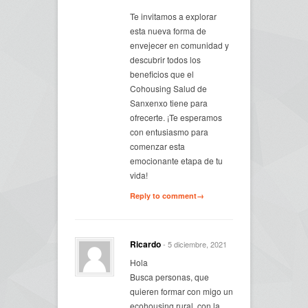
Te invitamos a explorar
esta nueva forma de
envejecer en comunidad y
descubrir todos los
beneficios que el
Cohousing Salud de
Sanxenxo tiene para
ofrecerte. ¡Te esperamos
con entusiasmo para
comenzar esta
emocionante etapa de tu
vida!
Reply to comment→
Ricardo
- 5 diciembre, 2021
Hola
Busca personas, que
quieren formar con migo un
ecohousing rural, con la