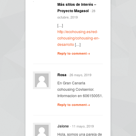
Más sitios de interés –
Proyecto Magasol
- 28
octubre, 2019
[…]
http://ecohousing.es/red-
cohousing/cohousing-en-
desarrollo
[…]
Reply to comment→
Rosa
- 26 mayo, 2019
En Gran Canaria
cohousing Covisenior.
Informacion en 606150051.
Reply to comment→
Jaione
- 11 mayo, 2019
Hola, somos una pareja de