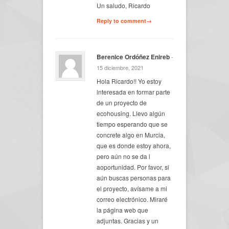
Un saludo, Ricardo
Reply to comment→
Berenice Ordóñez Enireb
-
15 diciembre, 2021
Hola Ricardo!! Yo estoy
interesada en formar parte
de un proyecto de
ecohousing. Llevo algún
tiempo esperando que se
concrete algo en Murcia,
que es donde estoy ahora,
pero aún no se da l
aoportunidad. Por favor, si
aún buscas personas para
el proyecto, avísame a mi
correo electrónico. Miraré
la página web que
adjuntas. Gracias y un