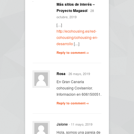
Más sitios de interés –
Proyecto Magasol
- 28
octubre, 2019
[…]
http://ecohousing.es/red-
cohousing/cohousing-en-
desarrollo
[…]
Reply to comment→
Rosa
- 26 mayo, 2019
En Gran Canaria
cohousing Covisenior.
Informacion en 606150051.
Reply to comment→
Jaione
- 11 mayo, 2019
Hola, somos una pareja de