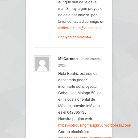
aunque sea de lejos- al
mar. Si hay algún proyecto
de esta naturaleza, por
favor contactad conmigo en
alkileres.bnm@gmail.com
Reply to comment→
Mª Carmen
- 23 diciembre,
2020
Hola Beatriz estaremos
encantado poder
informarte del proyecto
Cohousing Málaga 50, es
en la costa oriental de
Málaga, nuestro teléfono
es el 642365135.
Nuestra página web:
https://cohousingmalaga50.wordpress.com/
Correo electrónico:
malagacincuenta@hotmail.com