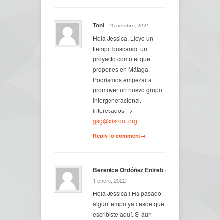
Toni
- 20 octubre, 2021
Hola Jessica. Llevo un
tiempo buscando un
proyecto como el que
propones en Málaga.
Podríamos empezar a
promover un nuevo grupo
intergeneracional.
Interesados –>
gsg@disroot.org
Reply to comment→
Berenice Ordóñez Enireb
-
1 enero, 2022
Hola Jéssica!! Ha pasado
algúntiempo ya desde que
escribiste aquí. Si aún