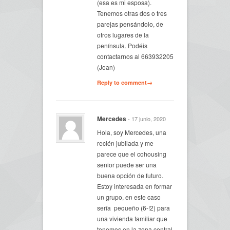
(esa es mi esposa).
Tenemos otras dos o tres
parejas pensándolo, de
otros lugares de la
península. Podéis
contactarnos al 663932205
(Joan)
Reply to comment→
Mercedes
- 17 junio, 2020
Hola, soy Mercedes, una
recién jubilada y me
parece que el cohousing
senior puede ser una
buena opción de futuro.
Estoy interesada en formar
un grupo, en este caso
sería pequeño (6-!2) para
una vivienda familiar que
tenemos en la zona central