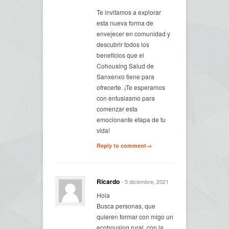
Te invitamos a explorar
esta nueva forma de
envejecer en comunidad y
descubrir todos los
beneficios que el
Cohousing Salud de
Sanxenxo tiene para
ofrecerte. ¡Te esperamos
con entusiasmo para
comenzar esta
emocionante etapa de tu
vida!
Reply to comment→
Ricardo
- 5 diciembre, 2021
Hola
Busca personas, que
quieren formar con migo un
ecohousing rural, con la