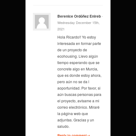
Berenice Ordóñez Enireb
-
Wednesday December 15th,
2021
Hola Ricardo!! Yo estoy
interesada en formar parte
de un proyecto de
ecohousing. Llevo algún
tiempo esperando que se
concrete algo en Murcia,
que es donde estoy ahora,
pero aún no se da l
aoportunidad. Por favor, si
aún buscas personas para
el proyecto, avísame a mi
correo electrónico. Miraré
la página web que
adjuntas. Gracias y un
saludo.
Reply to comment→