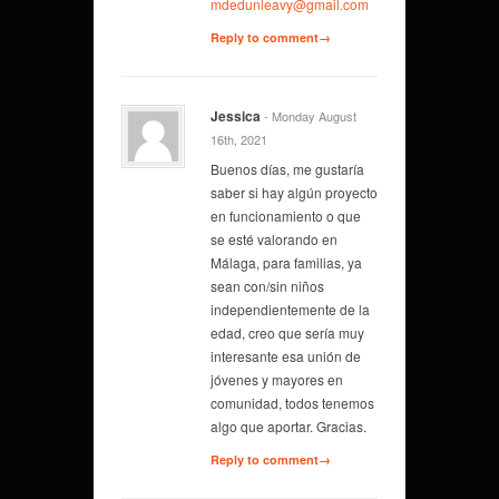
mdedunleavy@gmail.com
Reply to comment→
Jessica
- Monday August
16th, 2021
Buenos días, me gustaría
saber si hay algún proyecto
en funcionamiento o que
se esté valorando en
Málaga, para familias, ya
sean con/sin niños
independientemente de la
edad, creo que sería muy
interesante esa unión de
jóvenes y mayores en
comunidad, todos tenemos
algo que aportar. Gracias.
Reply to comment→