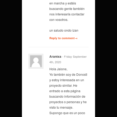
en marcha y estáis
buscando gente también
nos interesaría contactar
con vosotros.
un saludo ondo izan
Reply to comment→
Arantxa
- Friday September
4th, 2020
Hola Jaione,
Yo también soy de Donosti
y estoy interesada en un
proyecto similar. He
entrado a esta página
buscando información de
proyectos o personas y he
visto tu mensaje.
Supongo que es un poco