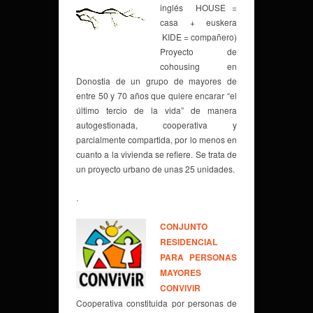
inglés HOUSE =
casa + euskera
KIDE = compañero)
Proyecto de
cohousing
en
Donostia de un grupo de mayores de
entre 50 y 70 años que quiere encarar “el
último tercio de la vida” de manera
autogestionada, cooperativa y
parcialmente compartida, por lo menos en
cuanto a la vivienda se refiere. Se trata de
un proyecto urbano de unas 25 unidades.
.
CONJUNTO
RESIDENCIAL
PARA PERSONAS
MAYORES
CONVIVIR
Cooperativa constituida por personas de