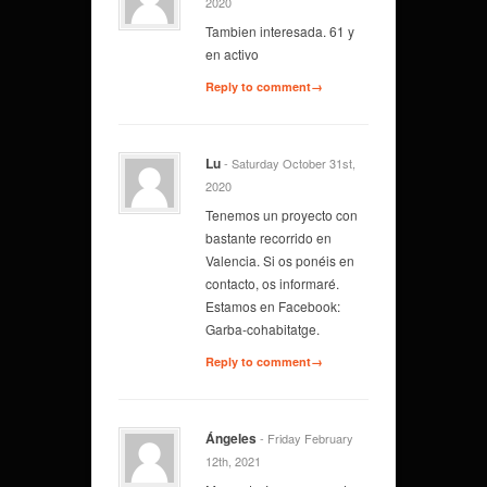
2020
Tambien interesada. 61 y
en activo
Reply to comment→
Lu
- Saturday October 31st,
2020
Tenemos un proyecto con
bastante recorrido en
Valencia. Si os ponéis en
contacto, os informaré.
Estamos en Facebook:
Garba-cohabitatge.
Reply to comment→
Ángeles
- Friday February
12th, 2021