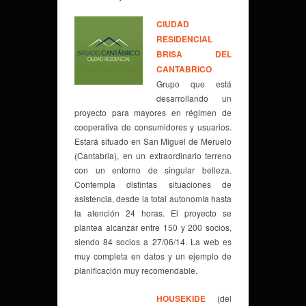
CIUDAD
RESIDENCIAL
BRISA DEL
CANTABRICO
Grupo que está
desarrollando un
proyecto para mayores en régimen de
cooperativa de consumidores y usuarios.
Estará situado en San Miguel de Meruelo
(Cantabria), en un extraordinario terreno
con un entorno de singular belleza.
Contempla distintas situaciones de
asistencia, desde la total autonomía hasta
la atención 24 horas. El proyecto se
plantea alcanzar entre 150 y 200 socios,
siendo 84 socios a 27/06/14. La web es
muy completa en datos y un ejemplo de
planificación muy recomendable.
HOUSEKIDE
(del