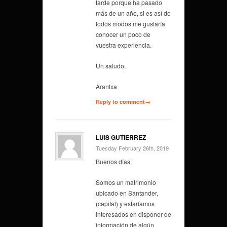
tarde porque ha pasado
más de un año, si es así de
todos modos me gustaría
conocer un poco de
vuestra experiencia.
Un saludo,
Arantxa
Reply to comment→
LUIS GUTIERREZ
-
Tuesday February 26th, 2019
Buenos días:
Somos un matrimonio
ubicado en Santander,
(capital) y estaríamos
interesados en disponer de
información de algún