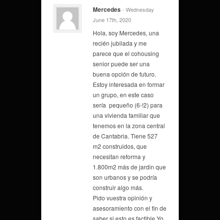
Mercedes
- Wednesday
June 17th, 2020
Hola, soy Mercedes, una
recién jubilada y me
parece que el cohousing
senior puede ser una
buena opción de futuro.
Estoy interesada en formar
un grupo, en este caso
sería pequeño (6-!2) para
una vivienda familiar que
tenemos en la zona central
de Cantabria. Tiene 527
m2 construidos, que
necesitan reforma y
1.800m2 más de jardin que
son urbanos y se podría
construir algo más.
Pido vuestra opinión y
asesoramiento con el fin de
saber si esto es factible.Yo