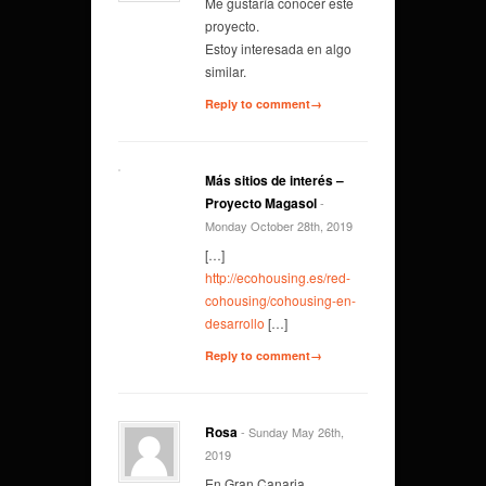
Me gustaría conocer este
proyecto.
Estoy interesada en algo
similar.
Reply to comment→
Más sitios de interés –
Proyecto Magasol
-
Monday October 28th, 2019
[…]
http://ecohousing.es/red-
cohousing/cohousing-en-
desarrollo
[…]
Reply to comment→
Rosa
- Sunday May 26th,
2019
En Gran Canaria