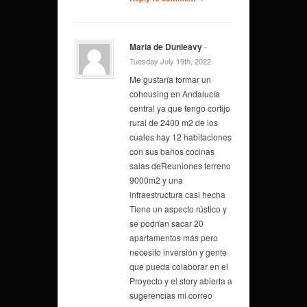
Maria de Dunleavy
-
Tuesday July 19th, 2022
Me gustaría formar un
cohousing en Andalucía
central ya que tengo cortijo
rural de 2400 m2 de los
cuales hay 12 habitaciones
con sus baños cocinas
salas deReuniones terreno
9000m2 y una
infraestructura casi hecha
Tiene un aspecto rústico y
se podrían sacar 20
apartamentos más pero
necesito inversión y gente
que pueda colaborar en el
Proyecto y el story abierta a
sugerencias mi correo