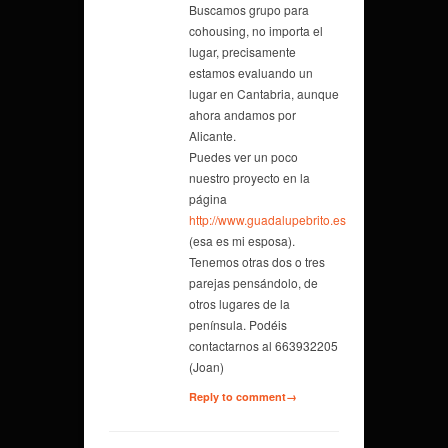
Buscamos grupo para
cohousing, no importa el
lugar, precisamente
estamos evaluando un
lugar en Cantabria, aunque
ahora andamos por
Alicante.
Puedes ver un poco
nuestro proyecto en la
página
http://www.guadalupebrito.es
(esa es mi esposa).
Tenemos otras dos o tres
parejas pensándolo, de
otros lugares de la
península. Podéis
contactarnos al 663932205
(Joan)
Reply to comment→