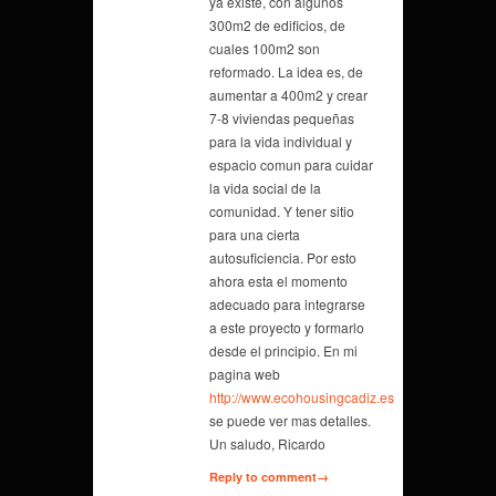
ya existe, con algunos
300m2 de edificios, de
cuales 100m2 son
reformado. La idea es, de
aumentar a 400m2 y crear
7-8 viviendas pequeñas
para la vida individual y
espacio comun para cuidar
la vida social de la
comunidad. Y tener sitio
para una cierta
autosuficiencia. Por esto
ahora esta el momento
adecuado para integrarse
a este proyecto y formarlo
desde el principio. En mi
pagina web
http://www.ecohousingcadiz.es
se puede ver mas detalles.
Un saludo, Ricardo
Reply to comment→