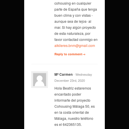
cohousing en cualquier
parte de España que tenga
buen clima y con vistas -
aunque sea de lejos- al
mar. Si hay algún proyecto
de esta naturaleza, por
favor contactad conmigo en
alkileres.bnm@gmail.com
Reply to comment→
Mª Carmen
- Wednesday
December 23rd, 2020
Hola Beatriz estaremos
encantado poder
informarte del proyecto
Cohousing Málaga 50, es
en la costa oriental de
Málaga, nuestro teléfono
es el 642365135.