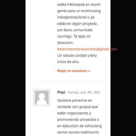
estás interesada en reunir
gente para un ecohousing
intergeneracional o ya
estás en algún proyecto,
por favor, comunícate
conmigo. Te dejo mi
dirección:
bereniceordonezenireb@gmail.com
.
Un saludo cordial y feliz
inicio de año.
Reply to comment→
Pepi
- Sunday July 4th, 2021
Quisiera ponerme en
contacto con grupos que
estén organizando y
promoviendo proyectos o
en ejecución de cohouisng
senior somos matrimonio