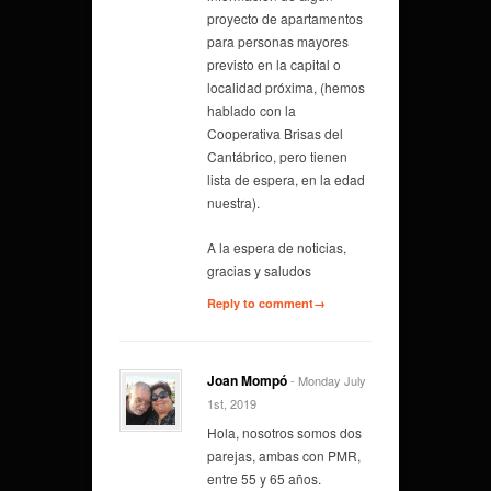
proyecto de apartamentos
para personas mayores
previsto en la capital o
localidad próxima, (hemos
hablado con la
Cooperativa Brisas del
Cantábrico, pero tienen
lista de espera, en la edad
nuestra).
A la espera de noticias,
gracias y saludos
Reply to comment→
Joan Mompó
- Monday July
1st, 2019
Hola, nosotros somos dos
parejas, ambas con PMR,
entre 55 y 65 años.