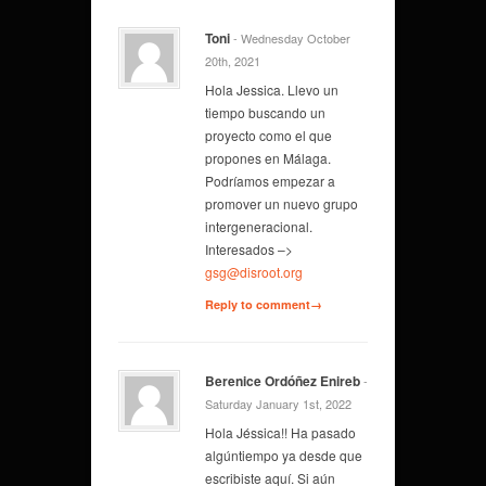
Toni
- Wednesday October
20th, 2021
Hola Jessica. Llevo un
tiempo buscando un
proyecto como el que
propones en Málaga.
Podríamos empezar a
promover un nuevo grupo
intergeneracional.
Interesados –>
gsg@disroot.org
Reply to comment→
Berenice Ordóñez Enireb
-
Saturday January 1st, 2022
Hola Jéssica!! Ha pasado
algúntiempo ya desde que
escribiste aquí. Si aún