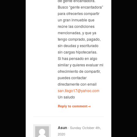
de gente encantadora.
Busco “gente encantadora”
para ofrecerles compartir
un gran inmueble que
reúne las condiciones
mencionadas, y que ya
tengo comprado, pagado,
sin deudas y escriturado
sin cargas hipotecarias.
Si has pensado en algo
similar y quieres evaluar mi
ofrecimiento de compartir,
puedes contactar
directamente con email
san.tiago17@yahoo.com
Un saludo
Reply to comment→
Asun
- Sunday October 4th,
2020