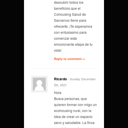
descubrir todos los
beneficios que el
Cohousing Salud de
Sanxenxo tiene para
ofrecerte. ¡Te esperamos
con entusiasmo para
comenzar esta
emocionante etapa de tu
vida!
Reply to comment→
Ricardo
- Sunday December
5th, 2021
Hola
Busca personas, que
quieren formar con migo un
ecohousing rural, con la
idea de crear un espacio
sano y saludable. La finca