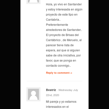
Hola, yo vivo en Santander
y estoy interesada en algún
proyecto de este tipo en
Cantabria..
Preferentemente
alrededores de Santander..
El proyecto de Brisas del
Cantábrico , de Meruelo, al
parecer tiene lista de
espera, así que si alguien
sabe de otra iniciativa, por
favor, que se ponga en
contacto conmigo..
Reply to comment→
Beatriz
- Wednesday July
22nd, 2020
Mi pareja y yo estamos
interesados en el