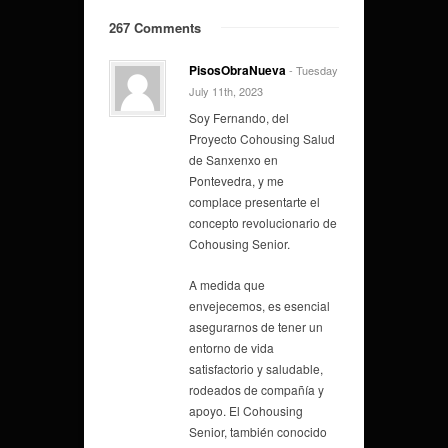
267 Comments
PisosObraNueva
- Tuesday
July 11th, 2023
Soy Fernando, del
Proyecto Cohousing Salud
de Sanxenxo en
Pontevedra, y me
complace presentarte el
concepto revolucionario de
Cohousing Senior.
A medida que
envejecemos, es esencial
asegurarnos de tener un
entorno de vida
satisfactorio y saludable,
rodeados de compañía y
apoyo. El Cohousing
Senior, también conocido