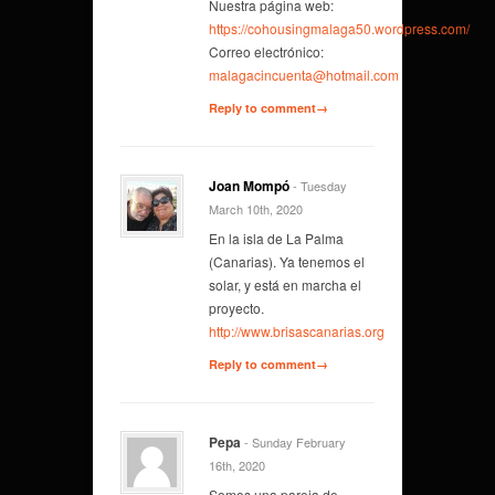
Nuestra página web:
https://cohousingmalaga50.wordpress.com/
Correo electrónico:
malagacincuenta@hotmail.com
Reply to comment→
Joan Mompó
- Tuesday
March 10th, 2020
En la isla de La Palma
(Canarias). Ya tenemos el
solar, y está en marcha el
proyecto.
http://www.brisascanarias.org
Reply to comment→
Pepa
- Sunday February
16th, 2020
Somos una pareja de