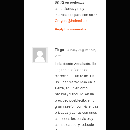
68-72 en perfectas
condiciones y muy
interesados para contactar
Oroyora@hotmail.es
Reply to comment→
Tiago
- Sunday August 15th,
2021
Hola desde Andalucía. He
llegado a la “edad de
merecer” …, un retiro. En
un lugar maravilloso en la
sierra, en un entorno
natural y tranquilo, en un
precioso pueblecito, en un
gran caserón con viviendas
privadas y zonas comunes
con todos los servicios y
comodidades, y rodeado