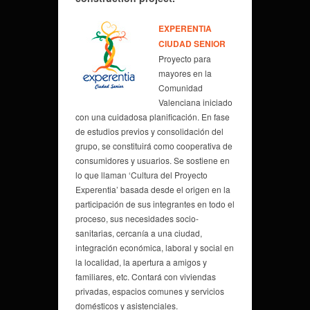
EXPERENTIA
CIUDAD SENIOR
Proyecto para
mayores en la
Comunidad
Valenciana iniciado
con una cuidadosa planificación. En fase
de estudios previos y consolidación del
grupo, se constituirá como cooperativa de
consumidores y usuarios. Se sostiene en
lo que llaman ‘Cultura del Proyecto
Experentia’ basada desde el origen en la
participación de sus integrantes en todo el
proceso, sus necesidades socio-
sanitarias, cercanía a una ciudad,
integración económica, laboral y social en
la localidad, la apertura a amigos y
familiares, etc. Contará con viviendas
privadas, espacios comunes y servicios
domésticos y asistenciales.