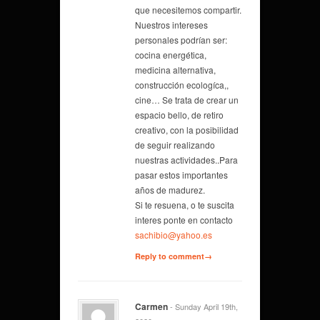
que necesitemos compartir.
Nuestros intereses
personales podrían ser:
cocina energética,
medicina alternativa,
construcción ecologíca,,
cine… Se trata de crear un
espacio bello, de retiro
creativo, con la posibilidad
de seguir realizando
nuestras actividades..Para
pasar estos importantes
años de madurez.
Si te resuena, o te suscita
interes ponte en contacto
sachibio@yahoo.es
Reply to comment→
Carmen
- Sunday April 19th,