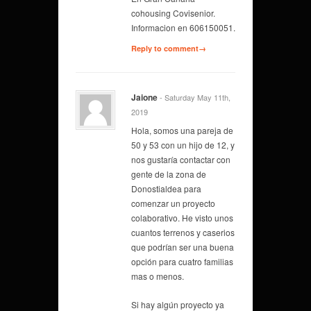
cohousing Covisenior.
Informacion en 606150051.
Reply to comment→
Jaione
- Saturday May 11th,
2019
Hola, somos una pareja de
50 y 53 con un hijo de 12, y
nos gustaría contactar con
gente de la zona de
Donostialdea para
comenzar un proyecto
colaborativo. He visto unos
cuantos terrenos y caserios
que podrían ser una buena
opción para cuatro familias
mas o menos.
Si hay algún proyecto ya