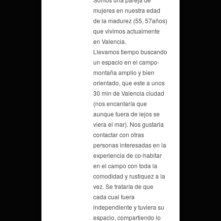
mujeres en nuestra edad
de la madurez (55, 57años)
que vivimos actualmente
en Valencia.
Llevamos tiempo buscando
un espacio en el campo-
montaña amplio y bien
orientado, que este a unos
30 min de Valencia ciudad
(nos encantaría que
aunque fuera de lejos se
viera el mar). Nos gustaria
contactar con otras
personas interesadas en la
experiencia de co-habitar
en el campo con toda la
comodidad y rustiquez a la
vez. Se trataría de que
cada cual fuera
independiente y tuviera su
espacio, compartiendo lo