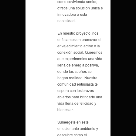
como covivienda senior,
ofrece una solución única e
innovadora a esta
necesidad.
En nuestro proyecto, nos
enfocamos en promover el
envejecimiento activo y la
conexión social. Queremos
que experimentes una vida
llena de energía positiva,
donde tus sueños se
hagan realidad. Nuestra
comunidad entusiasta te
espera con los brazos
abiertos para brindarte una
vida llena de felicidad y
bienestar.
Sumérgete en este
emocionante ambiente y
descubre cómo el