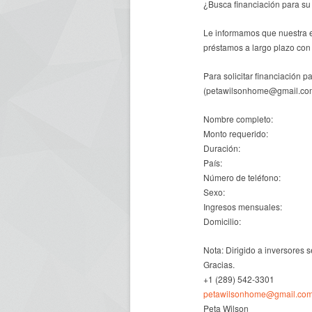
¿Busca financiación para su
Le informamos que nuestra 
préstamos a largo plazo con
Para solicitar financiación p
(petawilsonhome@gmail.co
Nombre completo:
Monto requerido:
Duración:
País:
Número de teléfono:
Sexo:
Ingresos mensuales:
Domicilio:
Nota: Dirigido a inversores s
Gracias.
+1 (289) 542-3301
petawilsonhome@gmail.co
Peta Wilson