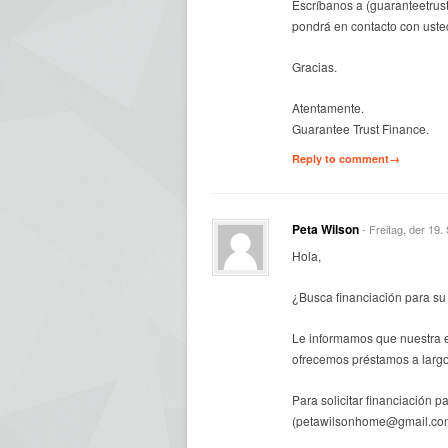
Escríbanos a (guaranteetru
pondrá en contacto con uste
Gracias.
Atentamente.
Guarantee Trust Finance.
Reply to comment→
Peta Wilson
- Freitag, der 19
Hola,
¿Busca financiación para su
Le informamos que nuestra 
ofrecemos préstamos a largo
Para solicitar financiación p
(petawilsonhome@gmail.co