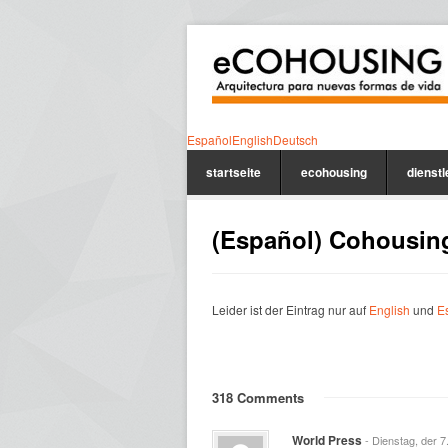
Español
English
Deutsch
startseite
ecohousing
dienst
(Español) Cohousin
Leider ist der Eintrag nur auf
English
und
E
318 Comments
World Press
- Dienstag, der 7