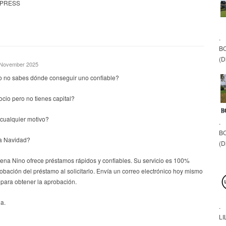
 PRESS
.
B
(D
. November 2025
o no sabes dónde conseguir uno confiable?
io pero no tienes capital?
cualquier motivo?
.
B
a Navidad?
(D
lena Nino ofrece préstamos rápidos y confiables. Su servicio es 100%
robación del préstamo al solicitarlo. Envía un correo electrónico hoy mismo
para obtener la aprobación.
a.
.
LI