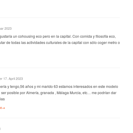
uar 2023
staría un cohousing eco pero en la capital. Con comida y filosofía eco,
tar de todas las actividades culturales de la capital con sólo coger metro o
er 17. April 2023
ería y tengo,56 años y mi marido 63 estamos interesados en este modelo
 ser posible por Almería, granada , Málaga Murcia, etc… me podrían dar
ias
nt→
1