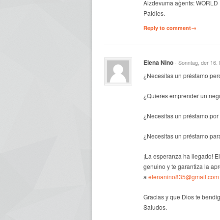
Aizdevuma aģents: WORLD
Paldies.
Reply to comment→
Elena Nino
- Sonntag, der 16
¿Necesitas un préstamo per
¿Quieres emprender un negoc
¿Necesitas un préstamo por 
¿Necesitas un préstamo par
¡La esperanza ha llegado! E
genuino y te garantiza la ap
a
elenanino835@gmail.com
Gracias y que Dios te bendig
Saludos.