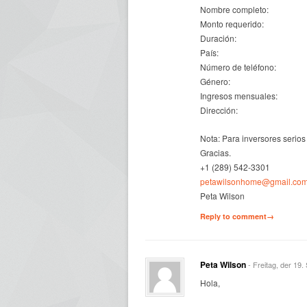
Nombre completo:
Monto requerido:
Duración:
País:
Número de teléfono:
Género:
Ingresos mensuales:
Dirección:
Nota: Para inversores serios
Gracias.
+1 (289) 542-3301
petawilsonhome@gmail.co
Peta Wilson
Reply to comment→
Peta Wilson
- Freitag, der 19
Hola,