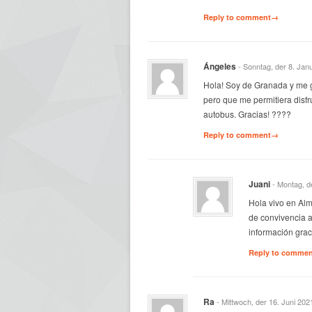
Reply to comment→
Ángeles
- Sonntag, der 8. Jan
Hola! Soy de Granada y me gu
pero que me permitiera disfru
autobus. Gracias! ????
Reply to comment→
Juani
- Montag, d
Hola vivo en Alm
de convivencia a
información grac
Reply to comme
Ra
- Mittwoch, der 16. Juni 202