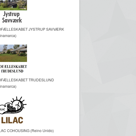
OFÆLLESKABET JYSTRUP SAVVÆRK
inamarca)
OFÆLLESKABET TRUDESLUND
inamarca)
LAC COHOUSING (Reino Unido)