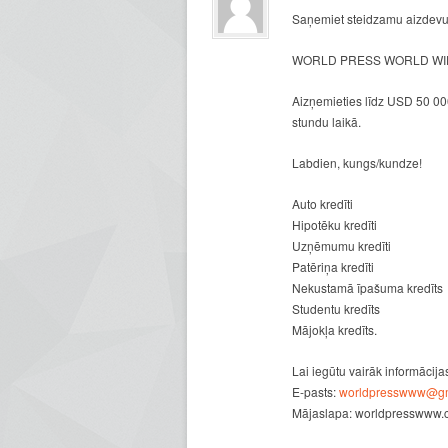
Saņemiet steidzamu aizdevu
WORLD PRESS WORLD WID
Aizņemieties līdz USD 50 000
stundu laikā.
Labdien, kungs/kundze!
Auto kredīti
Hipotēku kredīti
Uzņēmumu kredīti
Patēriņa kredīti
Nekustamā īpašuma kredīts
Studentu kredīts
Mājokļa kredīts.
Lai iegūtu vairāk informācija
E-pasts:
worldpresswww@gm
Mājaslapa: worldpresswww