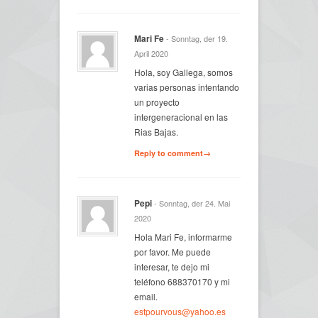
Mari Fe
- Sonntag, der 19.
April 2020
Hola, soy Gallega, somos
varias personas intentando
un proyecto
intergeneracional en las
Rias Bajas.
Reply to comment→
Pepi
- Sonntag, der 24. Mai
2020
Hola Mari Fe, informarme
por favor. Me puede
interesar, te dejo mi
teléfono 688370170 y mi
email.
estpourvous@yahoo.es