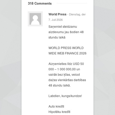
318 Comments
World Press
- Dienstag, der
7. Juli 2026
Saņemiet steidzamu
aizdevumu jau šodien 48
stundu laikā
WORLD PRESS WORLD
WIDE WEB FINANCE 2026
Aizņemieties līdz USD 50
000 – 1 000 000,00 un
vairāk bez ķīlas, veicot
dažas vienkāršas darbības
48 stundu laikā.
Labdien, kungs/kundze!
Auto kredīti
Hipotēku kredīti