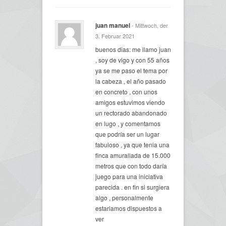
juan manuel
- Mittwoch, der
3. Februar 2021
buenos dias: me llamo juan
, soy de vigo y con 55 años
ya se me paso el tema por
la cabeza , el año pasado
en concreto , con unos
amigos estuvimos viendo
un rectorado abandonado
en lugo , y comentamos
que podría ser un lugar
fabuloso , ya que tenia una
finca amurallada de 15.000
metros que con todo daría
juego para una iniciativa
parecida . en fin si surgiera
algo , personalmente
estariamos dispuestos a
ver