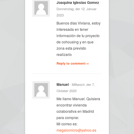
Joaquina Iglesias Gomez
-
Donnerstag, der 12. Januar
2023
Buenos días Viviana, estoy
interesada en tener
información de tu proyecto
de cohousing y en que
zona esta previsto
realizarlo
Reply to comment→
Manuel
- Mittwoch, der 7.
Oktober 2020
Me llamo Manuel. Quisiera
encontrar vivienda
colaborativa en Madrid
para comprar.
Mi correo es:
megalomicro@yahoo.es