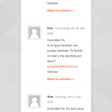
Gracias
Reply to comment→
Eva
- Donnerstag, der 28. Mai
2020
Hola Mari Fe,
A mí igual también me
puede interesar. Te facilito
mi mail y me escribes por
favor?
evaiglefer@hotmail.es
Gracias
Reply to comment→
Ana
- Dienstag, der 2. Juni
2020
Hola Mari Fe. En qué zona