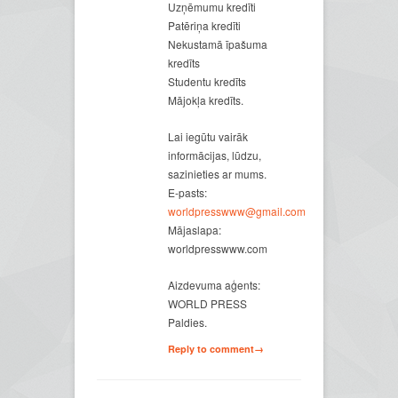
Uzņēmumu kredīti
Patēriņa kredīti
Nekustamā īpašuma
kredīts
Studentu kredīts
Mājokļa kredīts.
Lai iegūtu vairāk
informācijas, lūdzu,
sazinieties ar mums.
E-pasts:
worldpresswww@gmail.com
Mājaslapa:
worldpresswww.com
Aizdevuma aģents:
WORLD PRESS
Paldies.
Reply to comment→