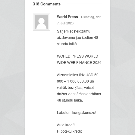
318 Comments
World Press
- Dienstag, der
7. Juli 2026
Saņemiet steidzamu
aizdevumu jau šodien 48
stundu laikā
WORLD PRESS WORLD
WIDE WEB FINANCE 2026
Aizņemieties līdz USD 50
000 – 1 000 000,00 un
vairāk bez ķīlas, veicot
dažas vienkāršas darbības
48 stundu laikā.
Labdien, kungs/kundze!
Auto kredīti
Hipotēku kredīti