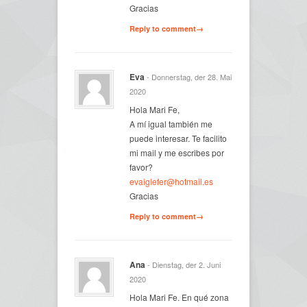
Gracias
Reply to comment→
Eva
- Donnerstag, der 28. Mai
2020
Hola Mari Fe,
A mí igual también me
puede interesar. Te facilito
mi mail y me escribes por
favor?
evaiglefer@hotmail.es
Gracias
Reply to comment→
Ana
- Dienstag, der 2. Juni
2020
Hola Mari Fe. En qué zona