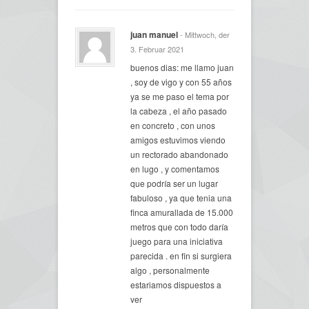
juan manuel
- Mittwoch, der
3. Februar 2021
buenos dias: me llamo juan
, soy de vigo y con 55 años
ya se me paso el tema por
la cabeza , el año pasado
en concreto , con unos
amigos estuvimos viendo
un rectorado abandonado
en lugo , y comentamos
que podría ser un lugar
fabuloso , ya que tenia una
finca amurallada de 15.000
metros que con todo daría
juego para una iniciativa
parecida . en fin si surgiera
algo , personalmente
estariamos dispuestos a
ver