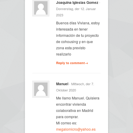
Joaquina Iglesias Gomez
-
Donnerstag, der 12. Januar
2023
Buenos días Viviana, estoy
interesada en tener
información de tu proyecto
de cohousing y en que
zona esta previsto
realizarlo
Reply to comment→
Manuel
- Mittwoch, der 7.
Oktober 2020
Me llamo Manuel. Quisiera
encontrar vivienda
colaborativa en Madrid
para comprar.
Mi correo es:
megalomicro@yahoo.es