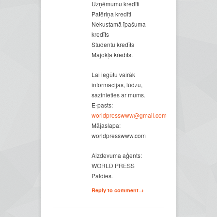
Uzņēmumu kredīti
Patēriņa kredīti
Nekustamā īpašuma
kredīts
Studentu kredīts
Mājokļa kredīts.
Lai iegūtu vairāk
informācijas, lūdzu,
sazinieties ar mums.
E-pasts:
worldpresswww@gmail.com
Mājaslapa:
worldpresswww.com
Aizdevuma aģents:
WORLD PRESS
Paldies.
Reply to comment→