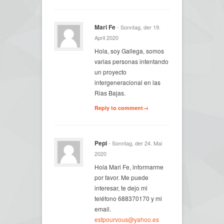
Mari Fe
- Sonntag, der 19.
April 2020
Hola, soy Gallega, somos
varias personas intentando
un proyecto
intergeneracional en las
Rias Bajas.
Reply to comment→
Pepi
- Sonntag, der 24. Mai
2020
Hola Mari Fe, informarme
por favor. Me puede
interesar, te dejo mi
teléfono 688370170 y mi
email.
estpourvous@yahoo.es