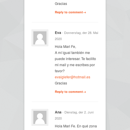
Gracias
Reply to comment→
Eva
- Donnerstag, der 28. Mai
2020
Hola Mari Fe,
A mí igual también me
puede interesar. Te facilito
mi mail y me escribes por
favor?
evaiglefer@hotmail.es
Gracias
Reply to comment→
Ana
- Dienstag, der 2. Juni
2020
Hola Mari Fe. En qué zona