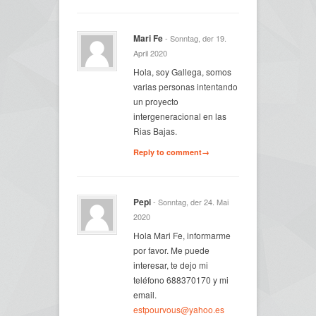
Mari Fe
- Sonntag, der 19.
April 2020
Hola, soy Gallega, somos
varias personas intentando
un proyecto
intergeneracional en las
Rias Bajas.
Reply to comment→
Pepi
- Sonntag, der 24. Mai
2020
Hola Mari Fe, informarme
por favor. Me puede
interesar, te dejo mi
teléfono 688370170 y mi
email.
estpourvous@yahoo.es