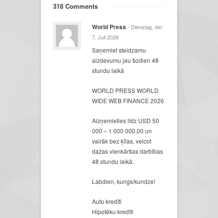
318 Comments
World Press
- Dienstag, der
7. Juli 2026
Saņemiet steidzamu
aizdevumu jau šodien 48
stundu laikā
WORLD PRESS WORLD
WIDE WEB FINANCE 2026
Aizņemieties līdz USD 50
000 – 1 000 000,00 un
vairāk bez ķīlas, veicot
dažas vienkāršas darbības
48 stundu laikā.
Labdien, kungs/kundze!
Auto kredīti
Hipotēku kredīti