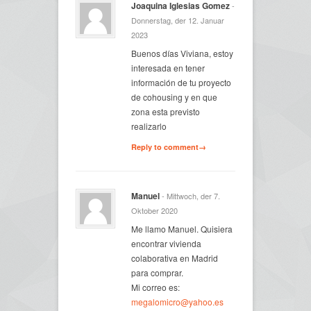
Joaquina Iglesias Gomez
-
Donnerstag, der 12. Januar
2023
Buenos días Viviana, estoy
interesada en tener
información de tu proyecto
de cohousing y en que
zona esta previsto
realizarlo
Reply to comment→
Manuel
- Mittwoch, der 7.
Oktober 2020
Me llamo Manuel. Quisiera
encontrar vivienda
colaborativa en Madrid
para comprar.
Mi correo es:
megalomicro@yahoo.es