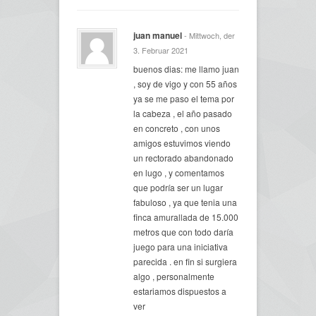
juan manuel
- Mittwoch, der
3. Februar 2021
buenos dias: me llamo juan
, soy de vigo y con 55 años
ya se me paso el tema por
la cabeza , el año pasado
en concreto , con unos
amigos estuvimos viendo
un rectorado abandonado
en lugo , y comentamos
que podría ser un lugar
fabuloso , ya que tenia una
finca amurallada de 15.000
metros que con todo daría
juego para una iniciativa
parecida . en fin si surgiera
algo , personalmente
estariamos dispuestos a
ver