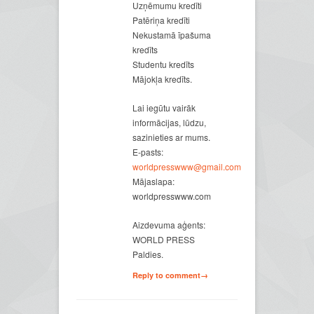
Uzņēmumu kredīti
Patēriņa kredīti
Nekustamā īpašuma
kredīts
Studentu kredīts
Mājokļa kredīts.
Lai iegūtu vairāk
informācijas, lūdzu,
sazinieties ar mums.
E-pasts:
worldpresswww@gmail.com
Mājaslapa:
worldpresswww.com
Aizdevuma aģents:
WORLD PRESS
Paldies.
Reply to comment→