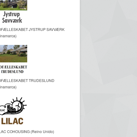
OFÆLLESKABET JYSTRUP SAVVÆRK
inamarca)
OFÆLLESKABET TRUDESLUND
inamarca)
LAC COHOUSING (Reino Unido)