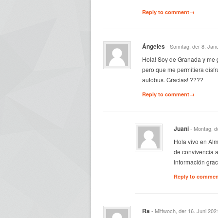
Reply to comment→
Ángeles
- Sonntag, der 8. Jan
Hola! Soy de Granada y me gu
pero que me permitiera disfru
autobus. Gracias! ????
Reply to comment→
Juani
- Montag, d
Hola vivo en Alm
de convivencia a
información grac
Reply to comme
Ra
- Mittwoch, der 16. Juni 202