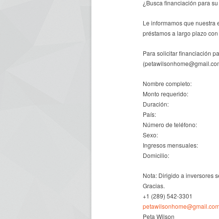
¿Busca financiación para su
Le informamos que nuestra 
préstamos a largo plazo con
Para solicitar financiación p
(petawilsonhome@gmail.co
Nombre completo:
Monto requerido:
Duración:
País:
Número de teléfono:
Sexo:
Ingresos mensuales:
Domicilio:
Nota: Dirigido a inversores s
Gracias.
+1 (289) 542-3301
petawilsonhome@gmail.co
Peta Wilson