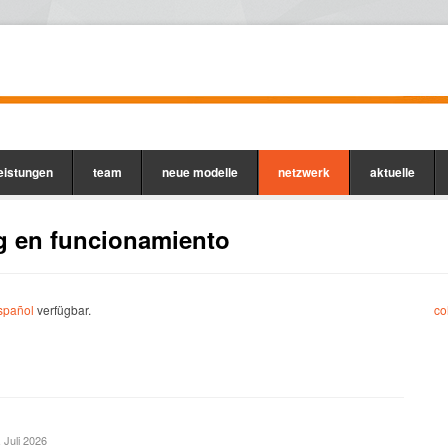
leistungen
team
neue modelle
netzwerk
aktuelle
g en funcionamiento
spañol
verfügbar.
co
. Juli 2026