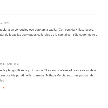
uar 2023
staría un cohousing eco pero en la capital. Con comida y filosofía eco,
tar de todas las actividades culturales de la capital con sólo coger metro o
er 17. April 2023
ería y tengo,56 años y mi marido 63 estamos interesados en este modelo
 ser posible por Almería, granada , Málaga Murcia, etc… me podrían dar
ias
nt→
1