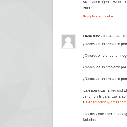
Aizdevuma aģents: WORLD
Paldies.
Reply to comment→
Elena Nino
- Sonntag, der 16
¿Necesitas un préstamo per
¿Quieres emprender un negoc
¿Necesitas un préstamo por 
¿Necesitas un préstamo par
¡La esperanza ha llegado! E
genuino y te garantiza la ap
a
elenanino835@gmail.com
Gracias y que Dios te bendig
Saludos.