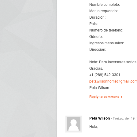
Nombre completo:
Monto requerido:
Duración:
País:
Número de teléfono:
Género:
Ingresos mensuales:
Dirección:
Nota: Para inversores serios
Gracias.
+1 (289) 542-3301
petawilsonhome@gmail.co
Peta Wilson
Reply to comment→
Peta Wilson
- Freitag, der 19
Hola,