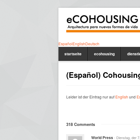
Español
English
Deutsch
startseite
ecohousing
dienst
(Español) Cohousin
Leider ist der Eintrag nur auf
English
und
E
318 Comments
World Press
- Dienstag, der 7