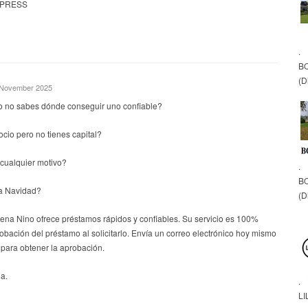
 PRESS
.
B
(D
. November 2025
o no sabes dónde conseguir uno confiable?
io pero no tienes capital?
cualquier motivo?
.
B
a Navidad?
(D
lena Nino ofrece préstamos rápidos y confiables. Su servicio es 100%
robación del préstamo al solicitarlo. Envía un correo electrónico hoy mismo
para obtener la aprobación.
a.
.
LI