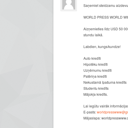
Saņemiet steidzamu aizdevu
WORLD PRESS WORLD WID
Aizņemieties līdz USD 50 000
stundu laikā.
Labdien, kungs/kundze!
Auto kredīti
Hipotēku kredīti
Uzņēmumu kredīti
Patēriņa kredīti
Nekustamā īpašuma kredīts
Studentu kredīts
Mājokļa kredīts.
Lai iegūtu vairāk informācija
E-pasts:
worldpresswww@gm
Mājaslapa: worldpresswww