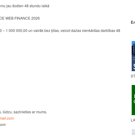
mu jau šodien 48 stundu laikā
E WEB FINANCE 2026
En
 – 1 000 000,00 un vairāk bez ķīlas, veicot dažas vienkāršas darbības 48
.
ST
s, lūdzu, sazinieties ar mums.
.
ail.com
LA
.com