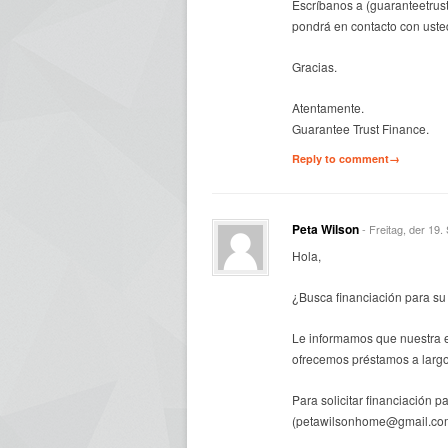
Escríbanos a (guaranteetru
pondrá en contacto con uste
Gracias.
Atentamente.
Guarantee Trust Finance.
Reply to comment→
Peta Wilson
- Freitag, der 19
Hola,
¿Busca financiación para su
Le informamos que nuestra 
ofrecemos préstamos a largo
Para solicitar financiación p
(petawilsonhome@gmail.co