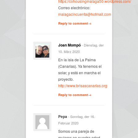
https://cohousingmalaga50.wordpress.com/
Correo electrónico:
malagacincuenta@hotmail.com
Reply to comment→
Joan Mompó
- Dienstag, der
10. März 2020
En la isla de La Palma
(Canarias). Ya tenemos el
solar, y está en marcha el
proyecto.
http://www.brisascanarias.org
Reply to comment→
Pepa
- Sonntag, der 16.
Februar 2020
Somos una pareja de
mujeres en nuestra edad