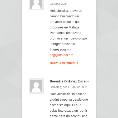
Oktober 2021
Hola Jessica. Llevo un
tiempo buscando un
proyecto como el que
propones en Málaga.
Podríamos empezar a
promover un nuevo grupo
intergeneracional.
Interesados –>
gsg@disroot.org
Reply to comment→
Berenice Ordóñez Enireb
-
Samstag, der 1. Januar 2022
Hola Jéssica!! Ha pasado
algúntiempo ya desde que
escribiste aquí. Si aún
estás interesada en reunir
gente para un ecohousing