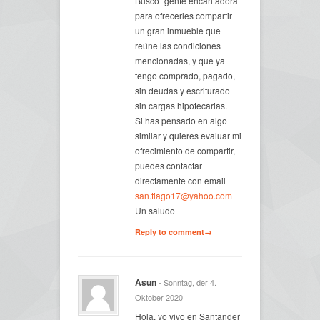
Busco “gente encantadora”
para ofrecerles compartir
un gran inmueble que
reúne las condiciones
mencionadas, y que ya
tengo comprado, pagado,
sin deudas y escriturado
sin cargas hipotecarias.
Si has pensado en algo
similar y quieres evaluar mi
ofrecimiento de compartir,
puedes contactar
directamente con email
san.tiago17@yahoo.com
Un saludo
Reply to comment→
Asun
- Sonntag, der 4.
Oktober 2020
Hola, yo vivo en Santander