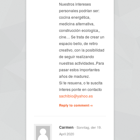
Nuestros intereses
personales podrían ser:
cocina energética,
medicina alternativa,
construcción ecologíca,,
cine… Se trata de crear un
espacio bello, de retiro
creativo, con la posibilidad
de seguir realizando
nuestras actividades..Para
pasar estos importantes
años de madurez.
Si te resuena, o te suscita
interes ponte en contacto
sachibio@yahoo.es
Reply to comment→
Carmen
- Sonntag, der 19.
April 2020