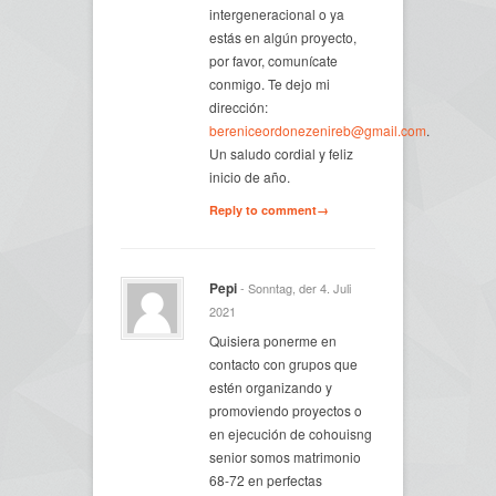
intergeneracional o ya
estás en algún proyecto,
por favor, comunícate
conmigo. Te dejo mi
dirección:
bereniceordonezenireb@gmail.com
.
Un saludo cordial y feliz
inicio de año.
Reply to comment→
Pepi
- Sonntag, der 4. Juli
2021
Quisiera ponerme en
contacto con grupos que
estén organizando y
promoviendo proyectos o
en ejecución de cohouisng
senior somos matrimonio
68-72 en perfectas