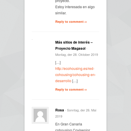
proyecto.
Estoy interesada en algo
similar.
Reply to comment→
Más sitios de interés –
Proyecto Magasol
-
Montag, der 28. Oktober 2019
[…]
http://ecohousing.es/red-
cohousing/cohousing-en-
desarrollo
[…]
Reply to comment→
Rosa
- Sonntag, der 26. Mai
2019
En Gran Canaria
cohousing Covisenior.