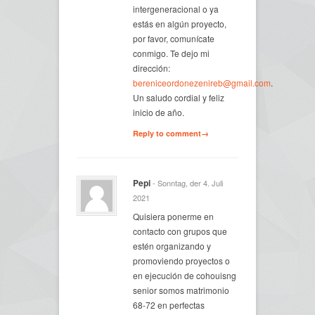
intergeneracional o ya
estás en algún proyecto,
por favor, comunícate
conmigo. Te dejo mi
dirección:
bereniceordonezenireb@gmail.com
.
Un saludo cordial y feliz
inicio de año.
Reply to comment→
Pepi
- Sonntag, der 4. Juli
2021
Quisiera ponerme en
contacto con grupos que
estén organizando y
promoviendo proyectos o
en ejecución de cohouisng
senior somos matrimonio
68-72 en perfectas