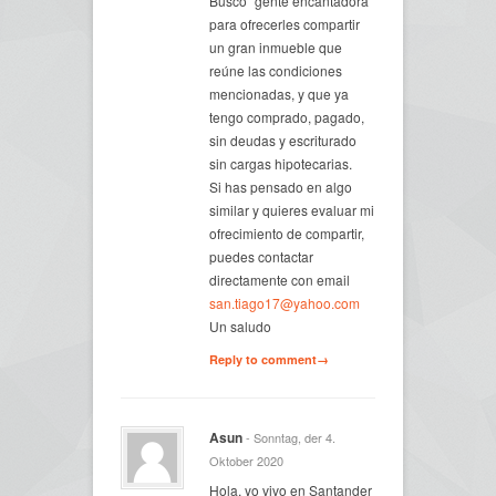
Busco “gente encantadora”
para ofrecerles compartir
un gran inmueble que
reúne las condiciones
mencionadas, y que ya
tengo comprado, pagado,
sin deudas y escriturado
sin cargas hipotecarias.
Si has pensado en algo
similar y quieres evaluar mi
ofrecimiento de compartir,
puedes contactar
directamente con email
san.tiago17@yahoo.com
Un saludo
Reply to comment→
Asun
- Sonntag, der 4.
Oktober 2020
Hola, yo vivo en Santander