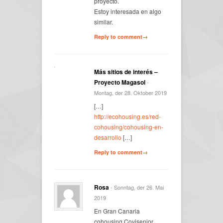
proyecto.
Estoy interesada en algo
similar.
Reply to comment→
Más sitios de interés –
Proyecto Magasol
-
Montag, der 28. Oktober 2019
[…]
http://ecohousing.es/red-
cohousing/cohousing-en-
desarrollo
[…]
Reply to comment→
Rosa
- Sonntag, der 26. Mai
2019
En Gran Canaria
cohousing Covisenior.