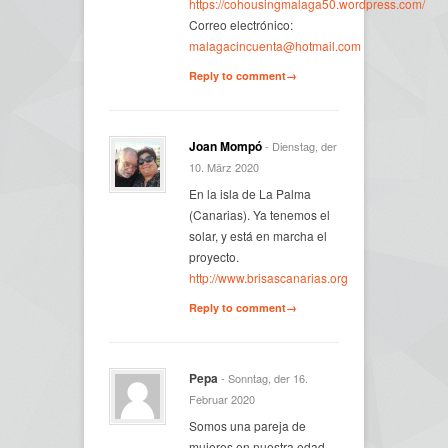
https://cohousingmalaga50.wordpress.com/
Correo electrónico:
malagacincuenta@hotmail.com
Reply to comment→
Joan Mompó
- Dienstag, der
10. März 2020
En la isla de La Palma
(Canarias). Ya tenemos el
solar, y está en marcha el
proyecto.
http://www.brisascanarias.org
Reply to comment→
Pepa
- Sonntag, der 16.
Februar 2020
Somos una pareja de
mujeres en nuestra edad