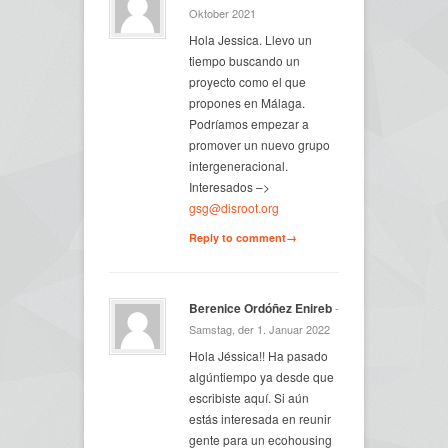
Oktober 2021
Hola Jessica. Llevo un
tiempo buscando un
proyecto como el que
propones en Málaga.
Podríamos empezar a
promover un nuevo grupo
intergeneracional.
Interesados –>
gsg@disroot.org
Reply to comment→
Berenice Ordóñez Enireb
-
Samstag, der 1. Januar 2022
Hola Jéssica!! Ha pasado
algúntiempo ya desde que
escribiste aquí. Si aún
estás interesada en reunir
gente para un ecohousing