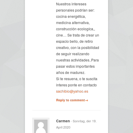
Nuestros intereses
personales podrían ser:
cocina energética,
medicina alternativa,
construcción ecologíca,,
cine… Se trata de crear un
espacio bello, de retiro
creativo, con la posibilidad
de seguir realizando
nuestras actividades..Para
pasar estos importantes
años de madurez.
Si te resuena, o te suscita
interes ponte en contacto
sachibio@yahoo.es
Reply to comment→
Carmen
- Sonntag, der 19.
April 2020