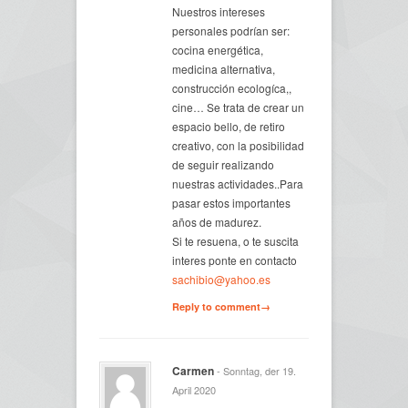
Nuestros intereses
personales podrían ser:
cocina energética,
medicina alternativa,
construcción ecologíca,,
cine… Se trata de crear un
espacio bello, de retiro
creativo, con la posibilidad
de seguir realizando
nuestras actividades..Para
pasar estos importantes
años de madurez.
Si te resuena, o te suscita
interes ponte en contacto
sachibio@yahoo.es
Reply to comment→
Carmen
- Sonntag, der 19.
April 2020