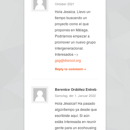
Oktober 2021
Hola Jessica. Llevo un
tiempo buscando un
proyecto como el que
propones en Málaga.
Podríamos empezar a
promover un nuevo grupo
intergeneracional.
Interesados –>
gsg@disroot.org
Reply to comment→
Berenice Ordóñez Enireb
-
Samstag, der 1. Januar 2022
Hola Jéssica!! Ha pasado
algúntiempo ya desde que
escribiste aquí. Si aún
estás interesada en reunir
gente para un ecohousing