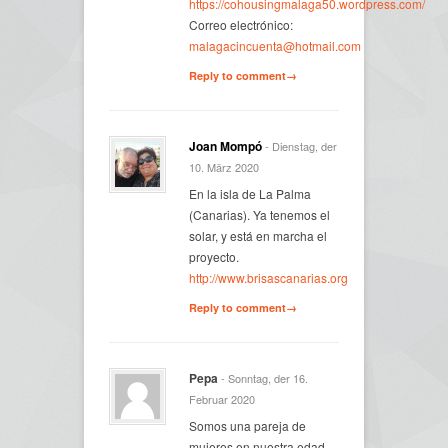
https://cohousingmalaga50.wordpress.com/
Correo electrónico:
malagacincuenta@hotmail.com
Reply to comment→
Joan Mompó
- Dienstag, der
10. März 2020
En la isla de La Palma
(Canarias). Ya tenemos el
solar, y está en marcha el
proyecto.
http://www.brisascanarias.org
Reply to comment→
Pepa
- Sonntag, der 16.
Februar 2020
Somos una pareja de
mujeres en nuestra edad