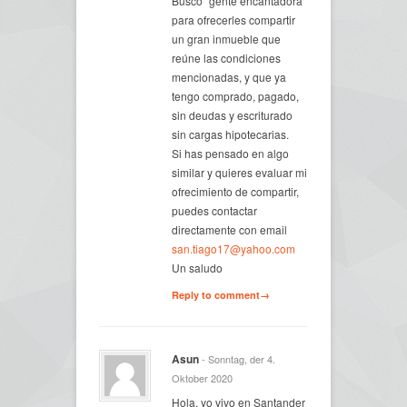
Busco “gente encantadora”
para ofrecerles compartir
un gran inmueble que
reúne las condiciones
mencionadas, y que ya
tengo comprado, pagado,
sin deudas y escriturado
sin cargas hipotecarias.
Si has pensado en algo
similar y quieres evaluar mi
ofrecimiento de compartir,
puedes contactar
directamente con email
san.tiago17@yahoo.com
Un saludo
Reply to comment→
Asun
- Sonntag, der 4.
Oktober 2020
Hola, yo vivo en Santander