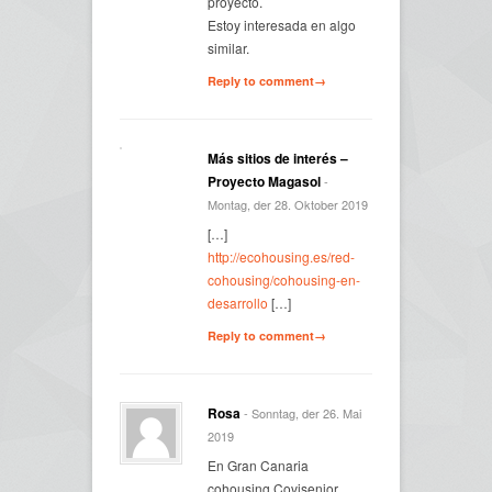
proyecto.
Estoy interesada en algo
similar.
Reply to comment→
Más sitios de interés –
Proyecto Magasol
-
Montag, der 28. Oktober 2019
[…]
http://ecohousing.es/red-
cohousing/cohousing-en-
desarrollo
[…]
Reply to comment→
Rosa
- Sonntag, der 26. Mai
2019
En Gran Canaria
cohousing Covisenior.