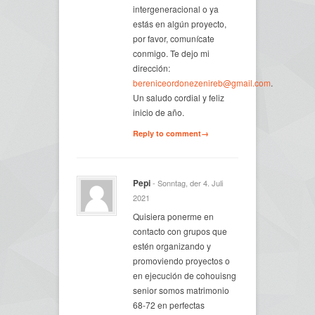
intergeneracional o ya
estás en algún proyecto,
por favor, comunícate
conmigo. Te dejo mi
dirección:
bereniceordonezenireb@gmail.com
.
Un saludo cordial y feliz
inicio de año.
Reply to comment→
Pepi
- Sonntag, der 4. Juli
2021
Quisiera ponerme en
contacto con grupos que
estén organizando y
promoviendo proyectos o
en ejecución de cohouisng
senior somos matrimonio
68-72 en perfectas