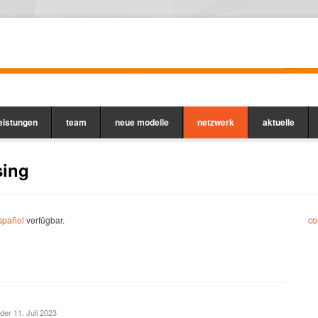
leistungen
team
neue modelle
netzwerk
aktuelle
sing
spañol
verfügbar.
co
 der 11. Juli 2023