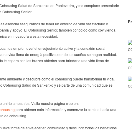
 Cohousing Salud de Sanxenxo en Pontevedra, y me complace presentarte
de Cohousing Senior.
En
s esencial asegurarnos de tener un entorno de vida satisfactorio y
pañía y apoyo. El Cohousing Senior, también conocido como covivienda
única e innovadora a esta necesidad.
ocamos en promover el envejecimiento activo y la conexión social.
CO
na vida llena de energía positiva, donde tus sueños se hagan realidad.
 te espera con los brazos abiertos para brindarte una vida llena de
C
nte ambiente y descubre cómo el cohousing puede transformar tu vida.
po Cohousing Salud de Sanxenxo y sé parte de una comunidad que se
CO
e unirte a nosotros! Visita nuestra página web en:
cohousing
para obtener más información y comenzar tu camino hacia una
cto de cohousing.
a nueva forma de envejecer en comunidad y descubrir todos los beneficios