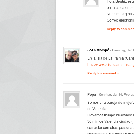
Hola Beatriz es
en la costa orie
Nuestra página
Correo electróni
Reply to comme
Joan Mompó
- Dienstag, der 
En la isla de La Palma (Cana
http://www.brisascanarias.or
Reply to comment→
Pepa
- Sonntag, der 16. Febru
Somos una pareja de mujere
en Valencia.
Llevamos tiempo buscando u
30 min de Valencia ciudad (n
contactar con otras personas
comodidad y rustiquez a la v