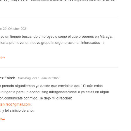
er 20. Oktober 2021
levo un tiempo buscando un proyecto como el que propones en Málaga.
ar a promover un nuevo grupo intergeneracional. Interesados –>
nt→
ez Enireb
- Samstag, der 1. Januar 2022
a pasado algúntiempo ya desde que escribiste aquí. Si aún estás
unir gente para un ecohousing intergeneracional o ya estás en algún
vor, comunícate conmigo. Te dejo mi dirección:
zenireb@gmail.com
.
 y feliz inicio de año.
nt→