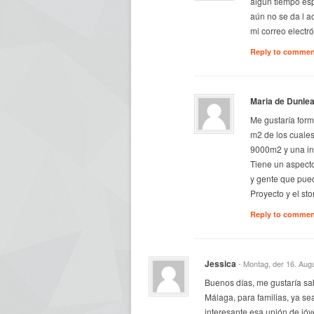
algún tiempo es
aún no se da l a
mi correo electr
Reply to comme
Maria de Dunle
Me gustaría form
m2 de los cuale
9000m2 y una inf
Tiene un aspecto
y gente que pued
Proyecto y el st
Reply to comme
Jessica
- Montag, der 16. Aug
Buenos días, me gustaría sa
Málaga, para familias, ya s
interesante esa unión de jó