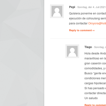
Pepi
- Sonntag, der 4. Juli 2021
Quisiera ponerme en contac
ejecución de cohouisng seni
para contactar
Oroyora@hotm
Reply to comment→
Tiago
- Sonntag, 
Hola desde Andal
maravilloso en la
gran caserón con
comodidades, y 
Busco “gente enc
condiciones men
cargas hipotecar
Si has pensado e
contactar direc
Un saludo
Reply to comme