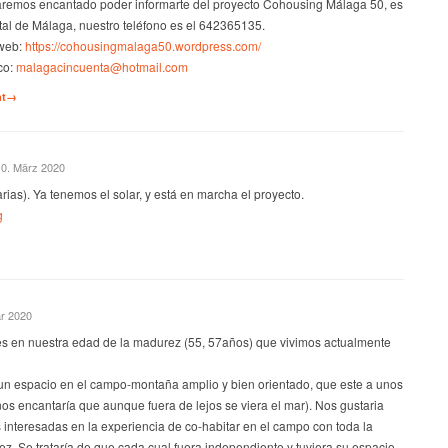
taremos encantado poder informarte del proyecto Cohousing Málaga 50, es
ntal de Málaga, nuestro teléfono es el 642365135.
 web:
https://cohousingmalaga50.wordpress.com/
co:
malagacincuenta@hotmail.com
nt→
10. März 2020
rias). Ya tenemos el solar, y está en marcha el proyecto.
g
ar 2020
s en nuestra edad de la madurez (55, 57años) que vivimos actualmente
n espacio en el campo-montaña amplio y bien orientado, que este a unos
os encantaría que aunque fuera de lejos se viera el mar). Nos gustaria
 interesadas en la experiencia de co-habitar en el campo con toda la
ez. Se trataría de que cada cual fuera independiente y tuviera su espacio,