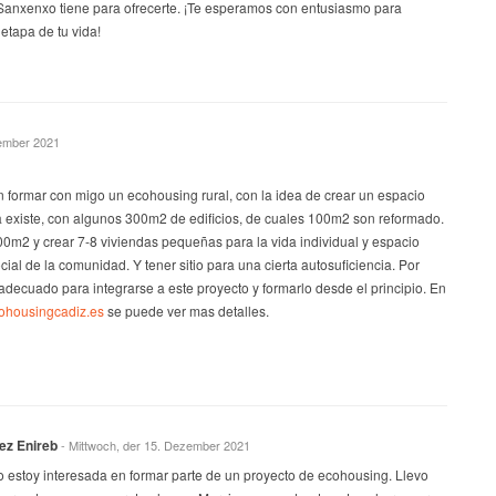
anxenxo tiene para ofrecerte. ¡Te esperamos con entusiasmo para
tapa de tu vida!
zember 2021
 formar con migo un ecohousing rural, con la idea de crear un espacio
a existe, con algunos 300m2 de edificios, de cuales 100m2 son reformado.
00m2 y crear 7-8 viviendas pequeñas para la vida individual y espacio
ial de la comunidad. Y tener sitio para una cierta autosuficiencia. Por
decuado para integrarse a este proyecto y formarlo desde el principio. En
cohousingcadiz.es
se puede ver mas detalles.
ez Enireb
- Mittwoch, der 15. Dezember 2021
o estoy interesada en formar parte de un proyecto de ecohousing. Llevo