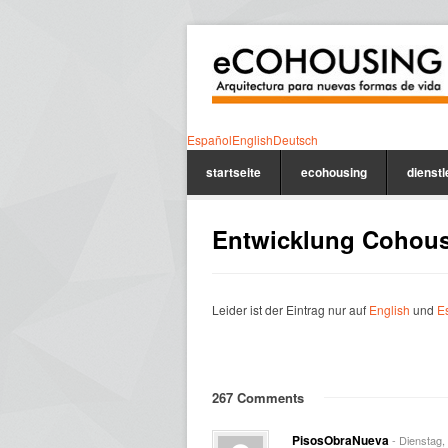
Español
English
Deutsch
startseite
ecohousing
dienst
Entwicklung Cohou
Leider ist der Eintrag nur auf
English
und
E
267 Comments
PisosObraNueva
- Dienstag,