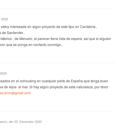
r 2020
 estoy interesada en algún proyecto de este tipo en Cantabria..
 de Santander..
tábrico , de Meruelo, al parecer tiene lista de espera, así que si alguien
favor, que se ponga en contacto conmigo..
i 2020
resados en el cohousing en cualquier parte de España que tenga buen
a de lejos- al mar. Si hay algún proyecto de esta naturaleza, por favor
eres.bnm@gmail.com
ttwoch, der 23. Dezember 2020