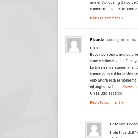
que el Cohousing Salud de S
comenzar esta emocionante e
Reply to comment→
Ricardo
- Sonntag, der 5. De
Hola
Busca personas, que quieren
sano y saludable. La finca y
La idea es, de aumentar a 4
comun para cuidar la vida soc
esto ahora esta el momento a
mi pagina web
http://www.e
Un saludo, Ricardo
Reply to comment→
Berenice Ordóñ
Hola Ricardo!! Y