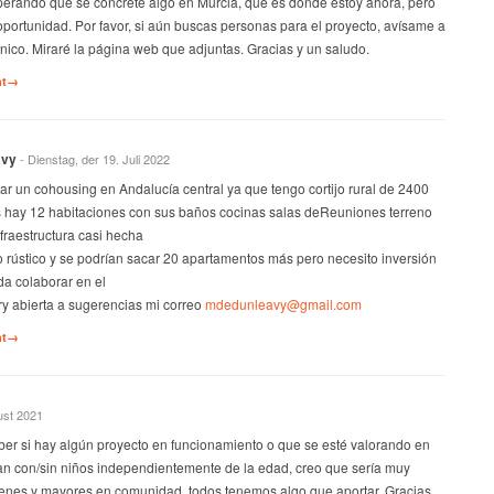
perando que se concrete algo en Murcia, que es donde estoy ahora, pero
oportunidad. Por favor, si aún buscas personas para el proyecto, avísame a
ónico. Miraré la página web que adjuntas. Gracias y un saludo.
nt→
avy
- Dienstag, der 19. Juli 2022
ar un cohousing en Andalucía central ya que tengo cortijo rural de 2400
s hay 12 habitaciones con sus baños cocinas salas deReuniones terreno
raestructura casi hecha
 rústico y se podrían sacar 20 apartamentos más pero necesito inversión
a colaborar en el
ory abierta a sugerencias mi correo
mdedunleavy@gmail.com
nt→
ust 2021
ber si hay algún proyecto en funcionamiento o que se esté valorando en
ean con/sin niños independientemente de la edad, creo que sería muy
venes y mayores en comunidad, todos tenemos algo que aportar. Gracias.