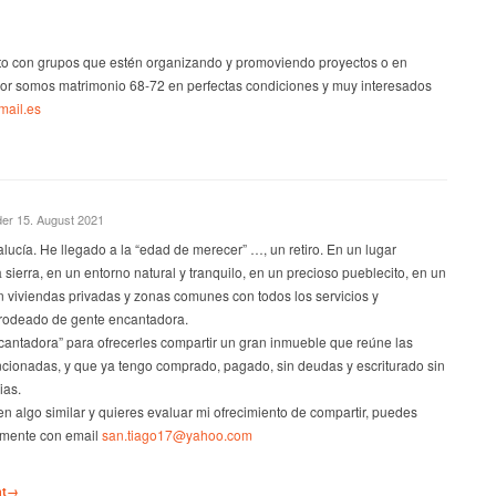
to con grupos que estén organizando y promoviendo proyectos o en
or somos matrimonio 68-72 en perfectas condiciones y muy interesados
ail.es
der 15. August 2021
ucía. He llegado a la “edad de merecer” …, un retiro. En un lugar
 sierra, en un entorno natural y tranquilo, en un precioso pueblecito, en un
 viviendas privadas y zonas comunes con todos los servicios y
rodeado de gente encantadora.
antadora” para ofrecerles compartir un gran inmueble que reúne las
cionadas, y que ya tengo comprado, pagado, sin deudas y escriturado sin
ias.
n algo similar y quieres evaluar mi ofrecimiento de compartir, puedes
tamente con email
san.tiago17@yahoo.com
nt→