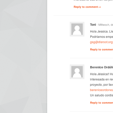
Reply to comment→
Toni
- Mittwoch, d
Hola Jessica. L
Podríamos empez
gsg@disroot.org
Reply to comme
Berenice Ordóñ
Hola Jéssica!! H
interesada en re
proyecto, por fa
bereniceordone
Un saludo cordial
Reply to comme